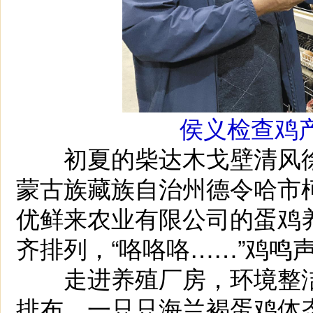
侯义检查鸡
初夏的柴达木戈壁清风徐徐
蒙古族藏族自治州德令哈市
优鲜来农业有限公司的蛋鸡
齐排列，“咯咯咯……”鸡鸣
走进养殖厂房，环境整洁
排布，一只只海兰褐蛋鸡体