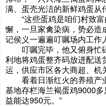
满、蛋壳光洁的新鲜鸡蛋从
“这些蛋鸡是咱们村致富
懈，一旦家禽染病，势必造
记侯义一遍遍叮嘱场内工作
叮嘱完毕，他又俯身忙碌
利地将鸡蛋整齐码放进配送
运，供应市区各大商超、机
看着日渐红火的养殖产业
基地存栏海兰褐蛋鸡9000
益能达950元。”