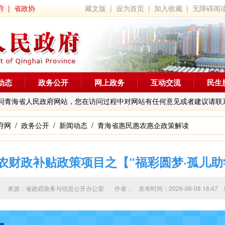
府
|
省政协
藏文版
|
设为首页
|
加入收藏
|
无障碍阅
动态
政务公开
网上政务
互动交流
民生
问青海省人民政府网站，您在访问过程中对网站有任何意见或者建议请联
府网
/
政务公开
/
新闻动态
/
青海省惠民惠农惠企政策解读
农财政补贴政策项目之【“福彩圆梦·孤儿助
来源：省政府政务与信息公开办公室 作者：
发布时间：2026-06-08 16