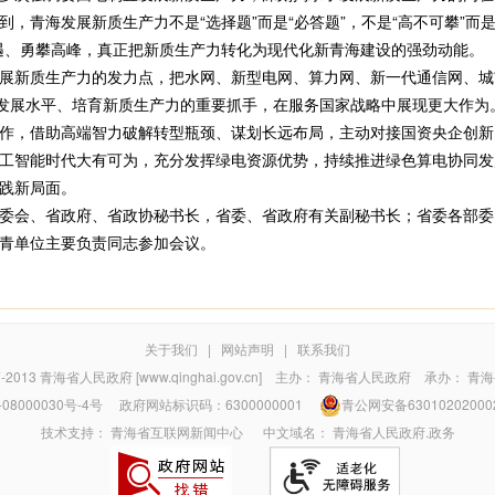
，青海发展新质生产力不是“选择题”而是“必答题”，不是“高不可攀”而是“
遇、勇攀高峰，真正把新质生产力转化为现代化新青海建设的强劲动能。
新质生产力的发力点，把水网、新型电网、算力网、新一代通信网、城市
业发展水平、培育新质生产力的重要抓手，在服务国家战略中展现更大作为
作，借助高端智力破解转型瓶颈、谋划长远布局，主动对接国资央企创新
工智能时代大有可为，充分发挥绿电资源优势，持续推进绿色算电协同发
践新局面。
会、省政府、省政协秘书长，省委、省政府有关副秘书长；省委各部委
青单位主要负责同志参加会议。
）
关于我们
|
网站声明
|
联系我们
7-2013
青海省人民政府 [www.qinghai.gov.cn]
主办：
青海省人民政府
承办：
青海
08000030号-4号
政府网站标识码：6300000001
青公网安备63010202000
技术支持：
青海省互联网新闻中心
中文域名：
青海省人民政府.政务