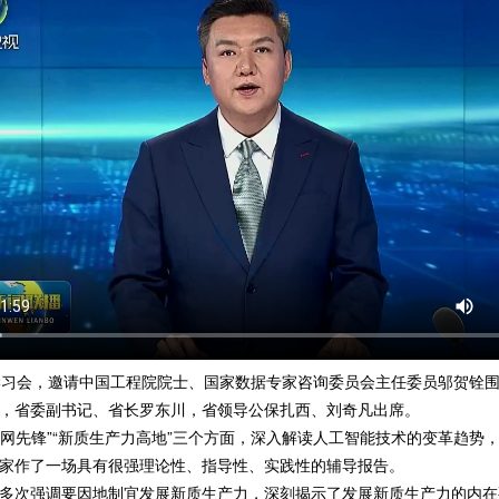
会，邀请中国工程院院士、国家数据专家咨询委员会主任委员邬贺铨围绕
，省委副书记、省长罗东川，省领导公保扎西、刘奇凡出席。
网先锋”“新质生产力高地”三个方面，深入解读人工智能技术的变革趋势
家作了一场具有很强理论性、指导性、实践性的辅导报告。
次强调要因地制宜发展新质生产力，深刻揭示了发展新质生产力的内在