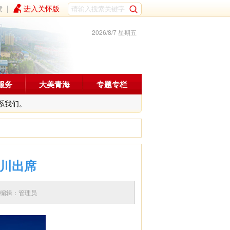
读
|
进入关怀版
2026/8/7 星期五
服务
大美青海
专题专栏
系我们。
东川出席
:32 编辑：管理员