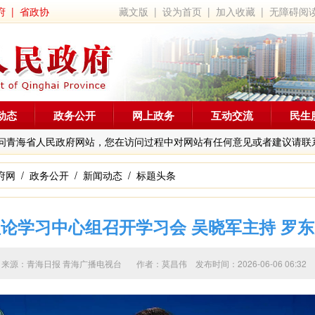
府
|
省政协
藏文版
|
设为首页
|
加入收藏
|
无障碍阅
动态
政务公开
网上政务
互动交流
民生
问青海省人民政府网站，您在访问过程中对网站有任何意见或者建议请联
府网
/
政务公开
/
新闻动态
/
标题头条
论学习中心组召开学习会 吴晓军主持 罗
来源：青海日报 青海广播电视台 作者：
莫昌伟
发布时间：2026-06-06 06