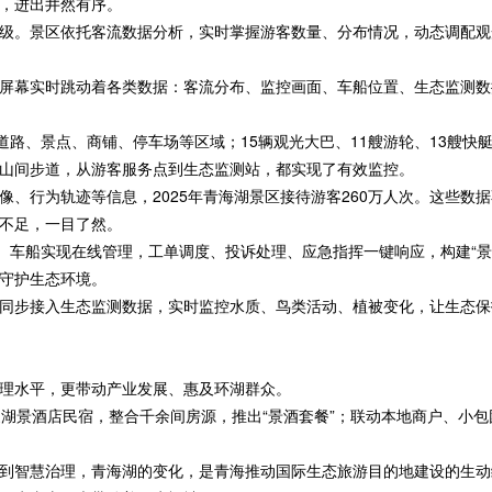
，进出井然有序。
。景区依托客流数据分析，实时掌握游客数量、分布情况，动态调配观
幕实时跳动着各类数据：客流分布、监控画面、车船位置、生态监测数据
路、景点、商铺、停车场等区域；15辆观光大巴、11艘游轮、13艘快艇
山间步道，从游客服务点到生态监测站，都实现了有效监控。
行为轨迹等信息，2025年青海湖景区接待游客260万人次。这些数
不足，一目了然。
车船实现在线管理，工单调度、投诉处理、应急指挥一键响应，构建“景
守护生态环境。
接入生态监测数据，实时监控水质、鸟类活动、植被变化，让生态保护从
水平，更带动产业发展、惠及环湖群众。
景酒店民宿，整合千余间房源，推出“景酒套餐”；联动本地商户、小包
智慧治理，青海湖的变化，是青海推动国际生态旅游目的地建设的生动