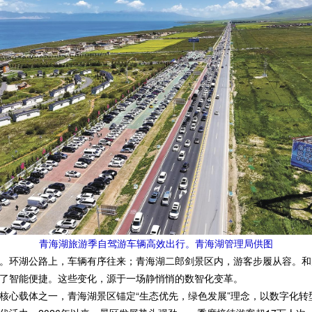
青海湖旅游季自驾游车辆高效出行。青海湖管理局供图
环湖公路上，车辆有序往来；青海湖二郎剑景区内，游客步履从容。和
了智能便捷。这些变化，源于一场静悄悄的数智化变革。
心载体之一，青海湖景区锚定“生态优先，绿色发展”理念，以数字化转