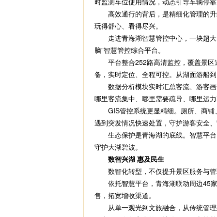
时监测车位使用情况，动态引导车辆停靠
高效通行的背后，是精细化管理的升级
玩得舒心、看得尽兴。
走进青海湖智慧管控中心，一块超大屏
脑”智慧管控综合平台。
平台整合252路高清监控，覆盖景区道
备，实时定位、全程可控。从湖面游船到
数据分析模块实时汇总客流、游客画像、
哪里客流集中、哪里需要疏导、哪里运力
GIS管控系统更显精细。厕所、商铺、
遇到突发情况快速处置，守护游客安全、
生态保护是青海湖的底线。智慧平台同步
守护大湖碧波。
数智兴湖 惠及民生
数智化转型，不仅提升景区服务与管理
依托智慧平台，青海湖联动周边45家湖
售，拓宽增收渠道。
从单一观光到文旅融合，从传统管理到