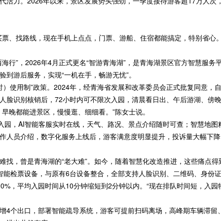
活力。2026年以来，景区发展势头强劲，一季度接待游客超17万人次，“
票、找路线，现在手机上点点，门票、游船、住宿都能搞定，特别省心。
行”，2026年4月正式更名“智游青海湖”，是青海湖景区官方智慧服务
验到游后服务，实现“一机在手，畅游无忧”。
）使用制”政策。2024年，经青海省发展和改革委员会正式批复同意，自
人脸识别核销后，72小时内可不限次入园，清晨看日出、午后游湖、傍
，早晚都能进景区，慢慢逛、细细看。”陈女士说。
园，AI智能客服实时在线，天气、路况、景点介绍随时可查；智慧地图
作人员介绍，数字化服务上线后，游客满意度明显提升，投诉量大幅下降
找，曾是青海湖的“老大难”。如今，随着智慧化改造推进，这些痛点得
能检票设备，与原有6台设备整合，全部支持人脸识别、二维码、身份证
00%，平均入园时间从10分钟缩短到2分钟以内。“现在排队时间短，入
4个出口，部署智能疏导系统，游客可提前扫码离场，高峰期车辆滞留