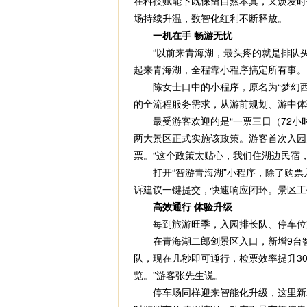
在科技赋能下既保留自然本真，又焕发时代
场持续升温，数智化红利不断释放。
一机在手 畅游无忧
“以前来青海湖，最头疼的就是排队买
起来青海湖，全程靠小程序搞定所有事。
陈女士口中的小程序，原名为“梦幻西海
的全流程服务需求，从游前规划、游中体
最受游客欢迎的是“一票三日（72小时
两大景区正式实施该政策。游客首次入园
票。“这个政策太贴心，我们住湖边民宿
打开“智游青海湖”小程序，除了购票入
诉建议一键提交，快速响应闭环。景区工
高效通行 体验升级
每到旅游旺季，入园排长队、停车位难
在青海湖二郎剑景区入口，新增9台智
队，现在几秒即可通行，检票效率提升3
览。”游客张先生说。
停车场同样迎来智能化升级，这里新增