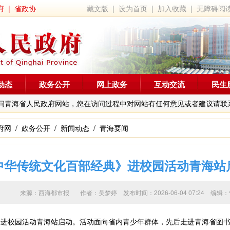
府
|
省政协
藏文版
|
设为首页
|
加入收藏
|
无障碍阅
动态
政务公开
网上政务
互动交流
民生
问青海省人民政府网站，您在访问过程中对网站有任何意见或者建议请联
府网
/
政务公开
/
新闻动态
/
青海要闻
中华传统文化百部经典》进校园活动青海站
来源：西海都市报 作者：
吴梦婷
发布时间：2026-06-04 07:24
进校园活动青海站启动。活动面向省内青少年群体，先后走进青海省图书