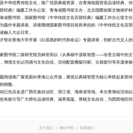
及中华优秀传统文化，推广优质典籍资源，在青海校园营造品读经典、传
经典》编纂工作办公室、青海省图书馆主办，北京国图创新文物保护科
海省图书馆，国家图书馆《中华传统文化百部经典》编纂工作办公室主任
为题作专题讲座。讲座围绕国家图书馆目前所承担的《中华传统文化百部
读融入大众日常。
智在青海大学开展《白居易的时代和命运》专题讲座，剖析古代文人的
图书馆二级研究馆员林世田以《从典籍中汲取智慧——珍贵古籍中的文
，增强文化认同感与文化自信。活动配套雕版印刷、古籍套印等非遗体验
阅读推广展览面向青海公众开放，展览以典籍智慧为核心串联起多部传
的精髓。
已先后走进广西壮族自治区、浙江省、海南省等地。本次青海站活动以
也有效引导广大师生品读经典、涵养底蕴、厚植文化自信，为西部地区经
关于我们
|
网站声明
|
联系我们