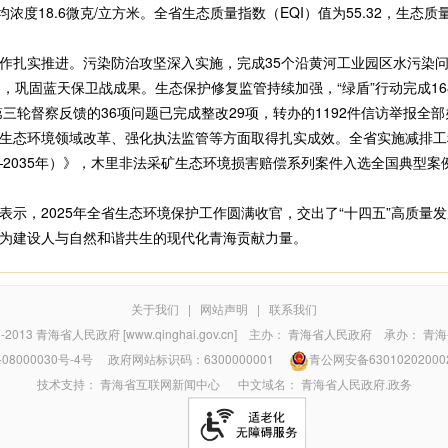
平均浓度18.6微克/立方米。全省生态质量指数（EQI）值为55.32，生
实推进。污染防治攻坚深入实施，完成35个沿黄河工业园区水污染问
目，巩固蓝天保卫战成果。生态保护修复监管持续加强，“绿盾”行动完成1
第三轮督察反馈的36项问题已完成整改29项，转办的1192件信访举报全
态环境领域改革、强化执法监管等方面取得扎实成效。全省实施减排工程
—2035年）》，木里非法采矿生态环境损害赔偿系列案件入选全国典型案
，2025年全省生态环境保护工作圆满收官，交出了“十四五”高质量
为建设人与自然和谐共生的现代化青海贡献力量。
关于我们
|
网站声明
|
联系我们
7-2013
青海省人民政府 [www.qinghai.gov.cn]
主办：
青海省人民政府
承办：
青海
08000030号-4号
政府网站标识码：6300000001
青公网安备63010202000
技术支持：
青海省互联网新闻中心
中文域名：
青海省人民政府.政务