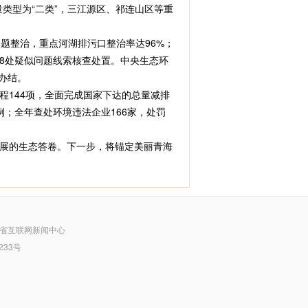
态质量类型为“二类”，三江源区、祁连山区等重
题整治，重点河湖排污口整治率达96%；
68处疑似问题线索核查处置。中央生态环
部办结。
144项，全面完成国家下达的总量减排
例；全年查处环境违法企业166家，处罚
发展的生态答卷。下一步，将锚定美丽青海
省互联网新闻中心
233号