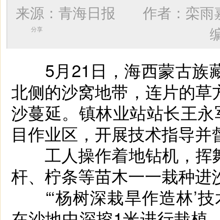
来源：青海日报 作者：
栾雨
分享
5月21日，海西蒙古族藏
北侧的沙窝地带，连片的草
沙蔓延。镇林业站站长王永
目作业区，开展技术指导并
工人操作着地钻机，挥舞
杆、柠条等苗木一一栽种进
“‘杨树深栽旱作造林’技
在沙地中深挖1米进行栽植