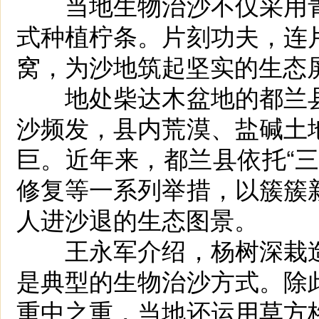
当地生物治沙不仅采用青
式种植柠条。片刻功夫，连
窝，为沙地筑起坚实的生态
地处柴达木盆地的都兰县
沙频发，县内荒漠、盐碱土
巨。近年来，都兰县依托“
修复等一系列举措，以簇簇
人进沙退的生态图景。
王永军介绍，杨树深栽造
是典型的生物治沙方式。除
重中之重，当地还运用草方