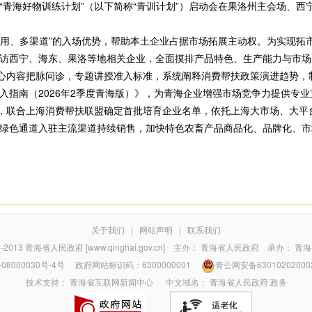
青海好物训练计划”（以下简称“青训计划”）启动会在果洛州主会场、西
用、多渠道”的入场优势，帮助本土企业占据市场拓展主动权。为实现拓
访西宁、海东、果洛等地相关企业，全面摸排产品特色、生产能力与市场
核心内容把脉问诊，专题讲授准入标准，系统阐释消费帮扶政策演进趋势，
入指南（2026年2季度青海版）》，为青海企业增强市场竞争力提供专业
，联合上海消费帮扶联盟确定首批培育企业名单，依托上海大市场、大平
绿色通道入驻主流渠道持续销售，加快特色农畜产品商品化、品牌化、市
关于我们
|
网站声明
|
联系我们
7-2013
青海省人民政府 [www.qinghai.gov.cn]
主办：
青海省人民政府
承办：
青海
08000030号-4号
政府网站标识码：6300000001
青公网安备63010202000
技术支持：
青海省互联网新闻中心
中文域名：
青海省人民政府.政务