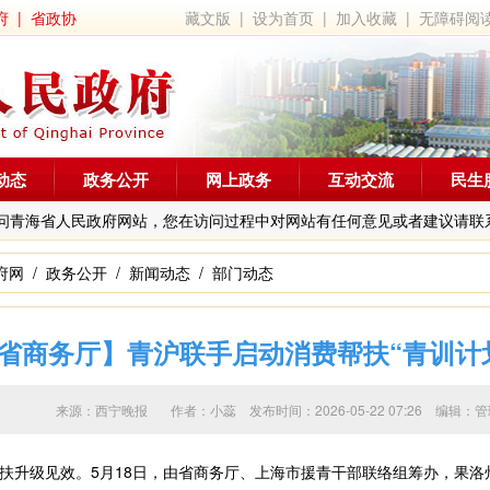
府
|
省政协
藏文版
|
设为首页
|
加入收藏
|
无障碍阅
动态
政务公开
网上政务
互动交流
民生
问青海省人民政府网站，您在访问过程中对网站有任何意见或者建议请联
府网
/
政务公开
/
新闻动态
/
部门动态
省商务厅】青沪联手启动消费帮扶“青训计
来源：西宁晚报 作者：
小蕊
发布时间：2026-05-22 07:26 编
升级见效。5月18日，由省商务厅、上海市援青干部联络组筹办，果洛