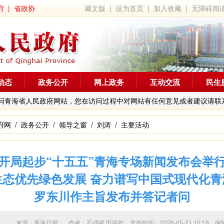
府
|
省政协
藏文版
|
设为首页
|
加入收藏
|
无障碍阅
动态
政务公开
网上政务
互动交流
民生
问青海省人民政府网站，您在访问过程中对网站有任何意见或者建议请联
府网
/
政务公开
/
领导之窗
/
刘涛
/
主要活动
开局起步“十五五”青海专场新闻发布会举
生态优先绿色发展 奋力谱写中国式现代化青
罗东川作主旨发布并答记者问
来源：青海日报 作者：
石成砚 田得乾
发布时间：2026-05-21 10:1