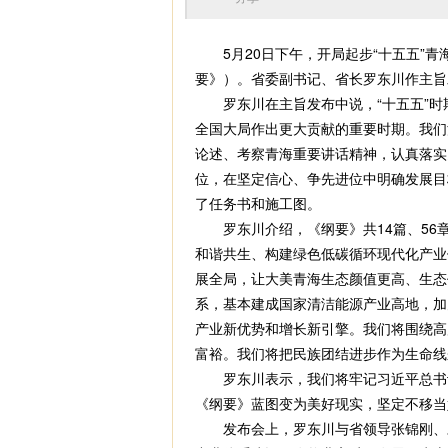
5月20日下午，开局起步“十五五”青
要》）。省委副书记、省长罗东川作主旨
罗东川在主旨发布中说，“十五五”时
全国大局作出更大贡献的重要时期。我们
论述、考察青海重要讲话精神，认真落实
位，在坚定信心、争先进位中明确发展目
了任务书和施工图。
罗东川介绍，《纲要》共14篇、56章
和谐共生、构建绿色低碳循环现代化产业
展全局，让大美青海生态颜值更高、生态
系，基本建成国家清洁能源产业高地，加
产业新优势和增长新引擎。我们将围绕高
富裕。我们将把民族团结进步作为生命线
罗东川表示，我们将牢记习近平总书记
《纲要》蓝图变为美好现实，坚定不移当
发布会上，罗东川与省领导张锦刚、才