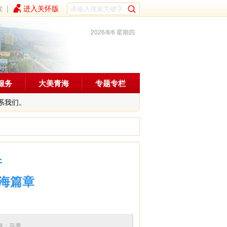
读
|
进入关怀版
2026/8/6 星期四
服务
大美青海
专题专栏
系我们。
行
海篇章
6 编辑：马秀