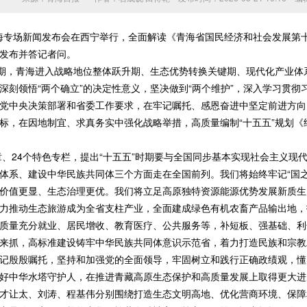
海专场新闻发布会在西宁举行，全面解读《青海省国民经济和社会发展第
发布并答记者问。
期，青海进入战略地位整体跃升期、生态优势转换关键期、现代化产业体
深刻领悟“两个确立”的决定性意义，坚决做到“两个维护”，深入学习贯
党中央决策部署和省委工作要求，在牢记嘱托、感恩奋进中坚定前进方向
标，在因地制宜、求真务实中强化战略举措，高质量编制“十五五”规划《
、24个特色专栏，提出“十五五”时期要与全国同步基本实现社会主义现
体系、建设中华民族共同体三个方面走在全国前列。我们将始终牢记“国之
价值更显、生态治理更优。我们将立足高原独特资源能源优势发展新质生
力推动生态旅游成为全省支柱产业，全面建成绿色有机农畜产品输出地，
质量充分就业、居民增收、教育医疗、公共服务等，补短板、强基础、利
来抓，高标准建设铸牢中华民族共同体意识示范省，着力打造民族和宗教
殷殷嘱托，坚持和加强党的全面领导，牢固树立和践行正确政绩观，懂
好中华水塔守护人，在推进青藏高原生态保护和高质量发展上取得更大进
让太、刘涛、程基伟分别围绕打造生态文明高地、优化营商环境、保障