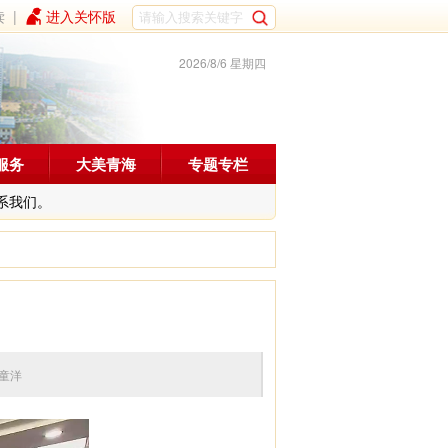
读
|
进入关怀版
2026/8/6 星期四
服务
大美青海
专题专栏
系我们。
编辑：童洋