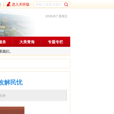
读
|
进入关怀版
2026/8/7 星期五
服务
大美青海
专题专栏
系我们。
整改解民忧
编辑：王婷