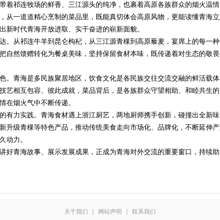
带着祁连牧场的鲜香、三江源头的纯净，也裹着高原各族群众的烟火温情
，从一道道精心烹制的菜品里，既能真切体会高原风物，更能读懂青海立
出新时代青海开放进取、实干奋进的崭新面貌。
。从祁连牛羊到昆仑枸杞，从三江源青稞到高原藜麦，宴席上的每一种
把自然馈赠转化为餐桌美味，坚持保留食材本味，既传递着对生态的敬畏
。青海是多民族聚居地区，饮食文化是各民族交往交流交融的鲜活载体
技艺相互包容、彼此成就，菜品背后，是各族群众守望相助、和睦共生的
情在烟火气中不断传递。
有力实践。青海食材遇上浙江厨艺，两地厨师携手创新，碰撞出全新味
新升级青稞等特色产品，推动传统美食走向市场化、品牌化，不断延伸产
久动力。
好青海故事、展示发展成果，正成为青海对外交流的重要窗口，持续助
关于我们
|
网站声明
|
联系我们