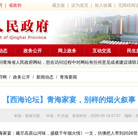
府
|
省政协
藏文版
|
设为首页
|
加入收藏
|
无障碍阅
动态
政务公开
网上政务
互动交流
民生
问青海省人民政府网站，您在访问过程中对网站有任何意见或者建议请联
府网
/
政务公开
/
新闻动态
/
青海要闻
【西海论坛】青海家宴，别样的烟火叙事
来源：青海日报 作者：
叶文娟
发布时间：2026-05-18 07:07 
家宴：藏尽高原山河味，盛载千年烟火情》一文，仿佛把人带到2026