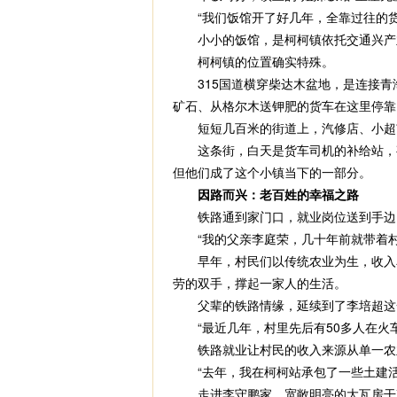
“我们饭馆开了好几年，全靠过往的货
小小的饭馆，是柯柯镇依托交通兴产业
柯柯镇的位置确实特殊。
315国道横穿柴达木盆地，是连接青
矿石、从格尔木送钾肥的货车在这里停靠
短短几百米的街道上，汽修店、小超市
这条街，白天是货车司机的补给站，夜
但他们成了这个小镇当下的一部分。
因路而兴：老百姓的幸福之路
铁路通到家门口，就业岗位送到手边，
“我的父亲李庭荣，几十年前就带着村
早年，村民们以传统农业为生，收入单
劳的双手，撑起一家人的生活。
父辈的铁路情缘，延续到了李培超这一
“最近几年，村里先后有50多人在火车
铁路就业让村民的收入来源从单一农业
“去年，我在柯柯站承包了一些土建活，
走进李守鹏家，宽敞明亮的大瓦房干净