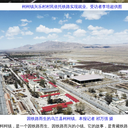
柯柯镇兴乐村村民依托铁路实现就业。受访者李培超供图
因铁路而生的乌兰县柯柯镇。本报记者 祁万强 摄
柯镇，是一个因铁路而生、因铁路而兴的小镇。它的故事，是青藏铁路