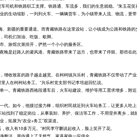
车司机和铁路职工支撑。铁路通、车流多，我们的生意就稳。”朱玉花笑
的生动缩影，一列列火车、一辆辆货车，为小镇带来人流、物流，更带
海、新疆的重要通道。而青藏铁路在这里设站，让小镇成为公路和铁路的
，司机们加油、吃饭、歇脚。
、旅馆次第排开，俨然一个小小的服务区。
晚是赶路人的避风港。青藏铁路带来了远方，也带来了停留。那些在此
增收致富的路子越走越宽。在柯柯镇兴乐村，青藏铁路不仅带动了产业
里人在柯柯站务工。”兴乐村党支部书记李培超回忆说。
一。青藏铁路西格段通车后，火车站建设、维护等用工需求增多，附近
代。如今，他接过接力棒，组织村民就近到火车站务工，让更多人吃上“
站找到了稳定岗位，从事装卸、养护、保洁等工作，不用背井离乡，就能
，拓展为“农业+务工”双渠道。
收入有10多万元。”村民李守鹏说起收入，脸上笑开了花。
整洁，屋内通上了天然气，家具家电一应俱全。