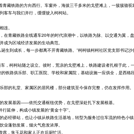
着青藏铁路的方向西行。车窗外，海拔三千多米的戈壁滩上，一簇簇骆驼
列客车与我们并行，缓缓驶入柯柯站。
相连。
在青藏铁路全线通车20年的时代浪潮中，以铁路为脉、以交通为翼，盘
并成为区域经济发展的生动典范。
诞生到成长，每一步都离不开青藏铁路。”柯柯镇柯柯社区党支部书记沙
通车，柯柯站随之设立。彼时，荒凉的戈壁滩上，铁路建设者扎根于此，
的铁路俱乐部、职工医院、学校和家属院，基础设施一应俱全，是西格段
部的礼堂、家属区的居民楼，部分建筑至今保存完整，仍在发挥作用。
发展基因——依托交通枢纽优势，在戈壁深处扎下发展根基。
行延伸，构成小镇发展的“黄金十字”。
必经驿站，也让小镇从铁路生活基地，转型为服务过往车流的特色小镇
饮业蓬勃发展，烟火气愈发浓厚。
虚席，朱玉花和家人正在后厨忙活。