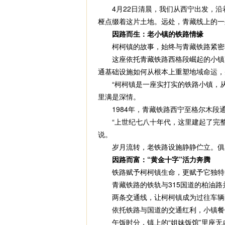
4月22日清晨，我们从西宁出发，沿
桠点缀着这片土地。远处，青藏线上的一
因路而生：老小镇的铁路情缘
柯柯镇的故事，始终与青藏铁路紧密
这座依托青藏铁路西格段崛起的小镇，
通基础设施如何从根本上重塑地域命运，
“柯柯镇是一座实打实的铁路小镇，从
里满是深情。
1984年，青藏铁路西宁至格尔木段
“上世纪七八十年代，这里建起了完整
说。
岁月流转，老铁路设施静静伫立。俱乐
因路而富：“黄金十字”活力奔腾
铁路赋予柯柯镇生命，更赋予它独特的
青藏铁路的铁轨与315国道的柏油路并
两条交通线，让柯柯镇成为过往车辆的
依托铁路与国道的交通红利，小镇餐
午饭时分，镇上的“姐妹饭馆”里座无