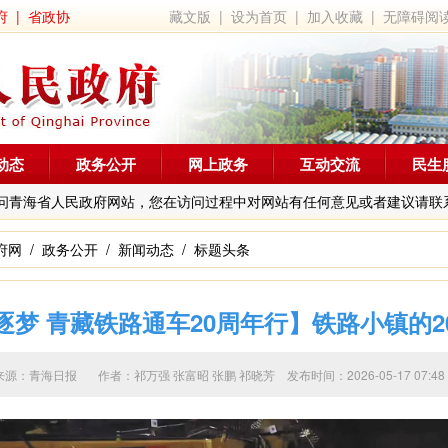
府
|
省政协
藏文版
|
设为首页
|
加入收藏
|
无障碍阅
动态
政务公开
网上政务
互动交流
民生
问青海省人民政府网站，您在访问过程中对网站有任何意见或者建议请联
府网
/
政务公开
/
新闻动态
/
标题头条
逐梦 青藏铁路通车20周年行】铁路小镇的2
来源：青海日报 作者：
祁万强 张富昭 张鹏 祁晓芳
发布时间：2026-05-17 0