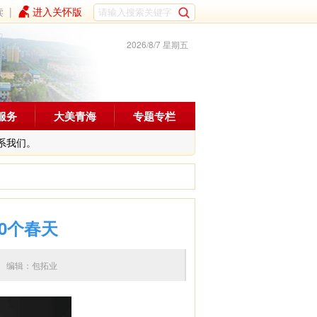
读
|
进入关怀版
2026/8/7 星期五
服务
大美青海
专题专栏
系我们。
0个春天
7:48 编辑：包拓业