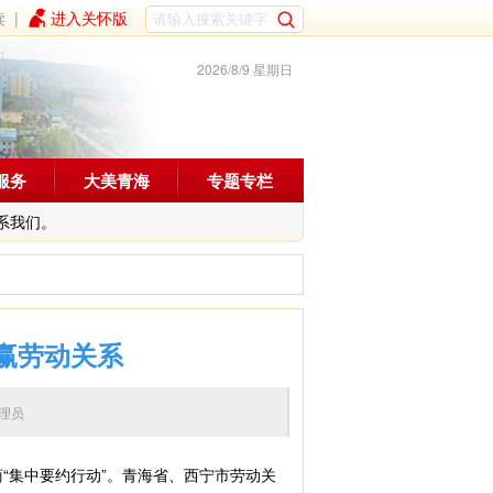
读
|
进入关怀版
2026/8/9 星期日
服务
大美青海
专题专栏
系我们。
赢劳动关系
辑：管理员
“集中要约行动”。青海省、西宁市劳动关