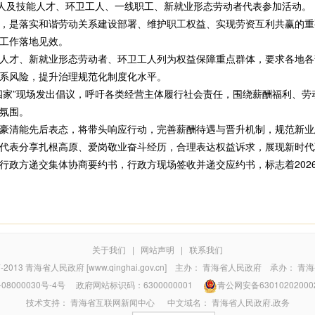
责人及技能人才、环卫工人、一线职工、新就业形态劳动者代表参加活动。
是落实和谐劳动关系建设部署、维护职工权益、实现劳资互利共赢的重
工作落地见效。
才、新就业形态劳动者、环卫工人列为权益保障重点群体，要求各地各
系风险，提升治理规范化制度化水平。
家”现场发出倡议，呼吁各类经营主体履行社会责任，围绕薪酬福利、劳
氛围。
清能先后表态，将带头响应行动，完善薪酬待遇与晋升机制，规范新业
代表分享扎根高原、爱岗敬业奋斗经历，合理表达权益诉求，展现新时代
政方递交集体协商要约书，行政方现场签收并递交应约书，标志着202
关于我们
|
网站声明
|
联系我们
7-2013
青海省人民政府 [www.qinghai.gov.cn]
主办：
青海省人民政府
承办：
青海
08000030号-4号
政府网站标识码：6300000001
青公网安备63010202000
技术支持：
青海省互联网新闻中心
中文域名：
青海省人民政府.政务