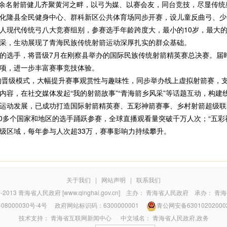
00余名射箭健儿齐聚黄河之畔，以弓为媒、以赛会友，同台竞技，尽显传
隆县全民健身中心、群科新区公共体育场同步开赛，设儿童反曲弓、少
人现代传统弓八大竞赛组别，参赛选手年龄跨度大，最小的10岁，最大的
采，生动展现了青海民族传统射箭运动深厚扎实的群众基础。
选手，将晋级7月在刚察县举办的国际民族传统射箭精英赛总决赛。届
项，进一步丰富赛事竞技体验。
的晋级模式，大幅提升赛事观赏性与趣味性，同步举办线上虚拟射箭赛，
内容，在社交媒体发起“我的射箭故事”“青海箭乡风采”等话题互动，构建
动发展，已成功打造国际射箭精英赛、五彩神箭赛事、乡村射箭超级联赛
0多个国家和地区的选手踊跃参赛，全球直播观看量突破千万人次；“五彩神
级区域，每年参与人次超33万，赛事影响力持续攀升。
关于我们
|
网站声明
|
联系我们
7-2013
青海省人民政府 [www.qinghai.gov.cn]
主办：
青海省人民政府
承办：
青海
08000030号-4号
政府网站标识码：6300000001
青公网安备63010202000
技术支持：
青海省互联网新闻中心
中文域名：
青海省人民政府.政务