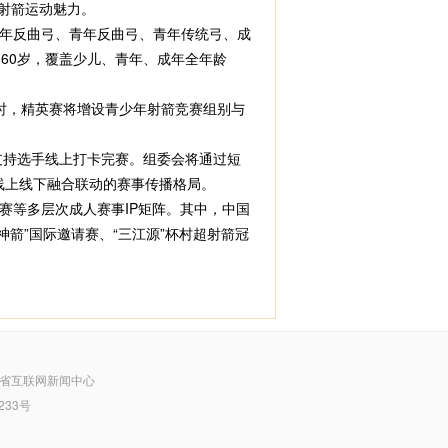
统射箭运动魅力。
年反曲弓、青年反曲弓、青年传统弓、成
60岁，覆盖少儿、青年、成年全年龄
时，精英赛将增设青少年射箭竞赛组别与
支持选手线上打卡完赛。组委会将通过短
线上线下融合联动的赛事传播格局。
等多层次成人赛事IP矩阵。其中，中国
箭”国际邀请赛、“三江源”杯村超射箭冠
省互联网新闻中心
233号