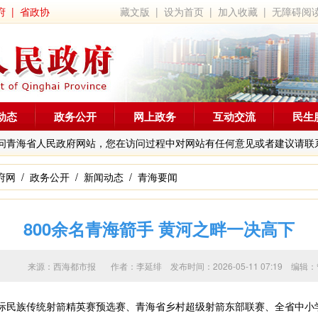
府
|
省政协
藏文版
|
设为首页
|
加入收藏
|
无障碍阅
动态
政务公开
网上政务
互动交流
民生
问青海省人民政府网站，您在访问过程中对网站有任何意见或者建议请联
府网
/
政务公开
/
新闻动态
/
青海要闻
800余名青海箭手 黄河之畔一决高下
来源：西海都市报 作者：
李延绯
发布时间：2026-05-11 07:19
国际民族传统射箭精英赛预选赛、青海省乡村超级射箭东部联赛、全省中小