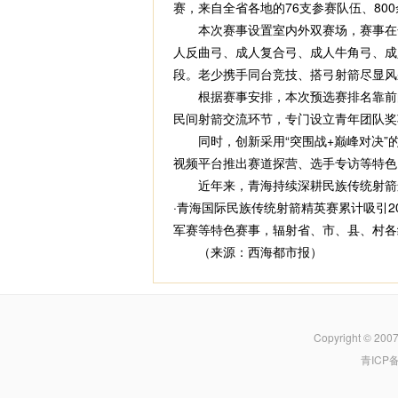
赛，来自全省各地的76支参赛队伍、8
本次赛事设置室内外双赛场，赛事在化
人反曲弓、成人复合弓、成人牛角弓、成
段。老少携手同台竞技、搭弓射箭尽显风
根据赛事安排，本次预选赛排名靠前的
民间射箭交流环节，专门设立青年团队奖
同时，创新采用“突围战+巅峰对决”
视频平台推出赛道探营、选手专访等特色
近年来，青海持续深耕民族传统射箭运
·青海国际民族传统射箭精英赛累计吸引2
军赛等特色赛事，辐射省、市、县、村各
（来源：西海都市报）
Copyright © 200
青ICP备