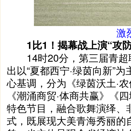
激
1比1！揭幕战上演“攻防
14时20分，第三届青超
出以“夏都西宁·绿茵向新”为
心基调，分为《绿茵沃土·农
《潮涌商贸·体商共赢》《四
特色节目，融合歌舞演绎、
式，既展现大美青海秀丽的