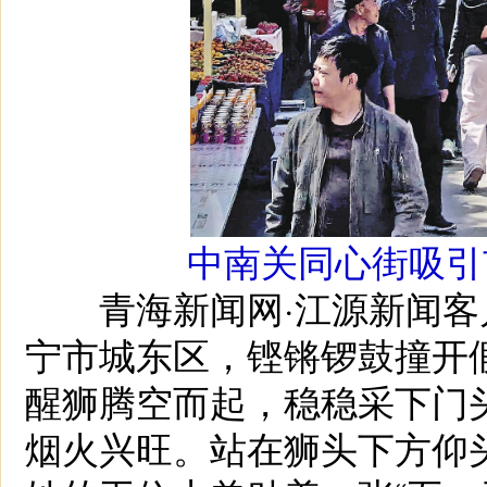
中南关同心街吸引
青海新闻网·江源新闻客户端
宁市城东区，铿锵锣鼓撞开
醒狮腾空而起，稳稳采下门
烟火兴旺。站在狮头下方仰