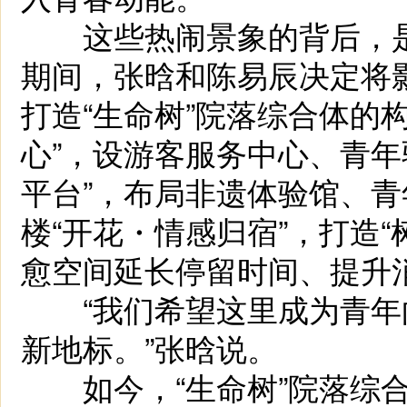
这些热闹景象的背后，是
期间，张晗和陈易辰决定将影
打造“生命树”院落综合体的
心”，设游客服务中心、青年
平台”，布局非遗体验馆、
楼“开花・情感归宿”，打造
愈空间延长停留时间、提升
“我们希望这里成为青年
新地标。”张晗说。
如今，“生命树”院落综合