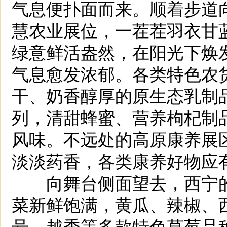
气息便扑面而来。顺着步道
慧农业展位，一茬茬羽衣甘
绿意鲜活盎然，在阳光下焕
气息愈发浓郁。各类特色农
干、奶香醇厚的原生态乳制
列，清甜蜂蜜、营养枸杞制
风味。不远处的高原康养展
淡淡药香，各类康养好物应
向舞台侧面望去，西宁的“
菜新鲜饱满，黄瓜、辣椒、
号、越秀等多款特色草莓品