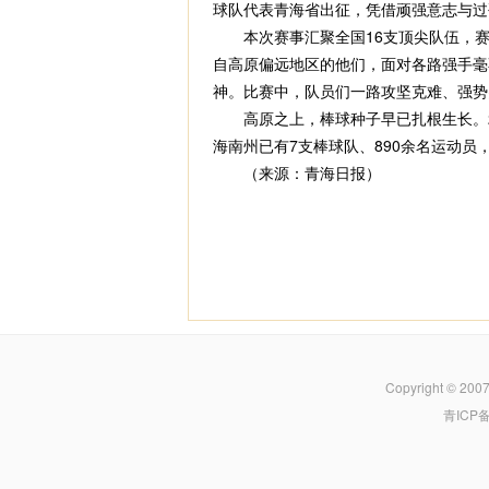
球队代表青海省出征，凭借顽强意志与过
本次赛事汇聚全国16支顶尖队伍，赛
自高原偏远地区的他们，面对各路强手毫
神。比赛中，队员们一路攻坚克难、强势
高原之上，棒球种子早已扎根生长。2
海南州已有7支棒球队、890余名运动
（来源：青海日报）
Copyright © 200
青ICP备