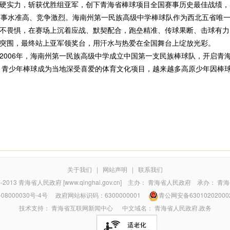
硬实力，斩获优胜组亚军，创下青海省棒球项目全国赛事历史最佳战绩，
事水准高、竞争激烈。海南州第一民族高级中学棒球队作为西北五省唯一
不畏惧，在赛场上沉着应战、默契配合，跑垒精准、传球果断、击球有力
突围，最终站上亚军领奖台，用汗水与热爱在全国舞台上绽放光彩。
006年，海南州第一民族高级中学成立中国第一支民族棒球队，开启青
员，青少年棒球成为当地深受喜爱的体育文化项目，越来越多高原少年因棒
关于我们
|
网站声明
|
联系我们
7-2013
青海省人民政府 [www.qinghai.gov.cn]
主办：
青海省人民政府
承办：
青海
08000030号-4号
政府网站标识码：6300000001
青公网安备63010202000
技术支持：
青海省互联网新闻中心
中文域名：
青海省人民政府.政务