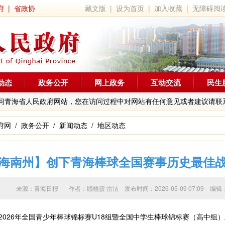
府
|
省政协
藏文版
|
设为首页
|
加入收藏
|
无障碍阅
动态
政务公开
网上政务
互动交流
民生
问青海省人民政府网站，您在访问过程中对网站有任何意见或者建议请联
府网
/
政务公开
/
新闻动态
/
地区动态
海南州】创下青海棒球全国赛事历史最佳
来源：青海日报 作者：
顾植霞 雷洁
发布时间：2026-05-09 07:09
2026年全国青少年棒球锦标赛U18组暨全国中学生棒球锦标赛（高中组