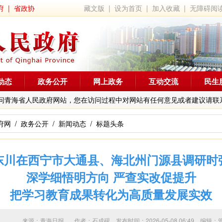
府
|
省政协
藏文版
|
设为首页
|
加入收藏
|
无障碍阅
动态
政务公开
网上政务
互动交流
民生
问青海省人民政府网站，您在访问过程中对网站有任何意见或者建议请联
府网
/
政务公开
/
新闻动态
/
标题头条
东川在西宁市大通县、海北州门源县调研时
深学细悟明方向 严查实改促提升
把学习教育成果转化为高质量发展实效
来源：青海日报 作者：
石成砚
发布时间：2026-05-08 06:49 