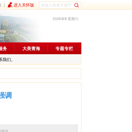
读
|
进入关怀版
2026/8/8 星期六
服务
大美青海
专题专栏
系我们。
强调
编辑：管理员