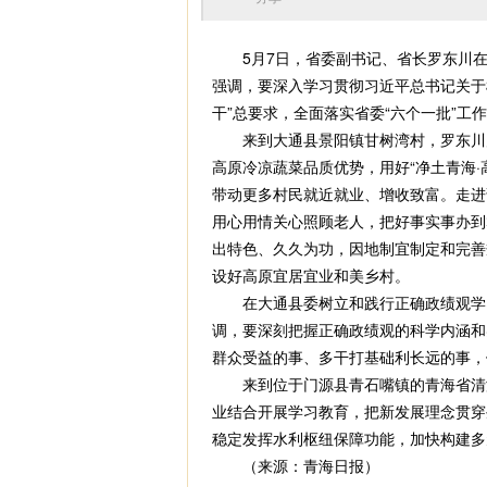
5月7日，省委副书记、省长罗东川在
强调，要深入学习贯彻习近平总书记关于
干”总要求，全面落实省委“六个一批”
来到大通县景阳镇甘树湾村，罗东川走
高原冷凉蔬菜品质优势，用好“净土青海
带动更多村民就近就业、增收致富。走进
用心用情关心照顾老人，把好事实事办到
出特色、久久为功，因地制宜制定和完善
设好高原宜居宜业和美乡村。
在大通县委树立和践行正确政绩观学习
调，要深刻把握正确政绩观的科学内涵和
群众受益的事、多干打基础利长远的事，
来到位于门源县青石嘴镇的青海省清洁
业结合开展学习教育，把新发展理念贯穿
稳定发挥水利枢纽保障功能，加快构建多
（来源：青海日报）