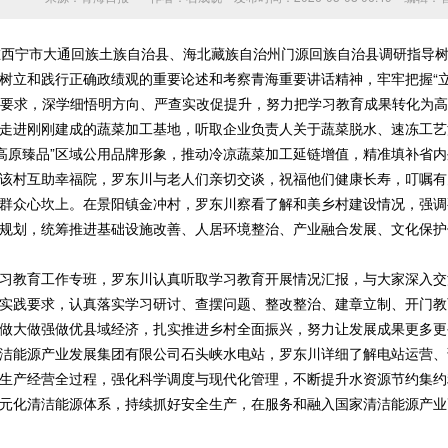
西宁市大通回族土族自治县、海北藏族自治州门源回族自治县调研指导树
树立和践行正确政绩观的重要论述和考察青海重要讲话精神，牢牢把握“
工作要求，深学细悟明方向、严查实改促提升，努力把学习教育成果转化为
进刚刚建成的蔬菜加工基地，听取企业负责人关于蔬菜脱水、速冻工艺
·高原臻品”区域公用品牌形象，推动冷凉蔬菜加工延链增值，精准填补省
该村互助幸福院，罗东川与老人们亲切交谈，祝福他们健康长寿，叮嘱有
群众心坎上。在景阳镇金冲村，罗东川察看了解和美乡村建设情况，强调要
规划，统筹推进基础设施改善、人居环境整治、产业融合发展、文化保护
教育工作专班，罗东川认真听取学习教育开展情况汇报，与大家深入交
实践要求，认真落实学习研讨、查摆问题、整改整治、建章立制、开门教
做大做强做优县域经济，扎实推进乡村全面振兴，努力让发展成果更多更
能源产业发展集团有限公司石头峡水电站，罗东川详细了解电站运营、
生产经营全过程，强化科学调度与现代化管理，不断提升水资源节约集约
元化清洁能源体系，持续抓好安全生产，在服务和融入国家清洁能源产业