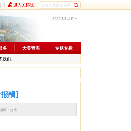
读
|
进入关怀版
2026/8/8 星期六
服务
大美青海
专题专栏
系我们。
者报酬】
:10 编辑：赵旭