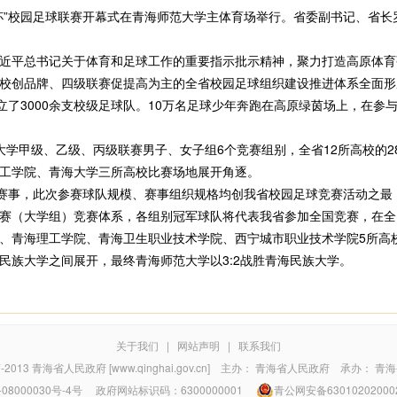
长杯”校园足球联赛开幕式在青海师范大学主体育场举行。省委副书记、省
平总书记关于体育和足球工作的重要指示批示精神，聚力打造高原体育
校创品牌、四级联赛促提高为主的全省校园足球组织建设推进体系全面形成
立了3000余支校级足球队。10万名足球少年奔跑在高原绿茵场上，在
甲级、乙级、丙级联赛男子、女子组6个竞赛组别，全省12所高校的28
工学院、青海大学三所高校比赛场地展开角逐。
赛事，此次参赛球队规模、赛事组织规格均创我省校园足球竞赛活动之最
赛（大学组）竞赛体系，各组别冠军球队将代表我省参加全国竞赛，在全
青海理工学院、青海卫生职业技术学院、西宁城市职业技术学院5所高
民族大学之间展开，最终青海师范大学以3:2战胜青海民族大学。
关于我们
|
网站声明
|
联系我们
7-2013
青海省人民政府 [www.qinghai.gov.cn]
主办：
青海省人民政府
承办：
青海
08000030号-4号
政府网站标识码：6300000001
青公网安备63010202000