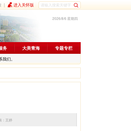
读
|
进入关怀版
2026/8/6 星期四
服务
大美青海
专题专栏
系我们。
2 编辑：王婷