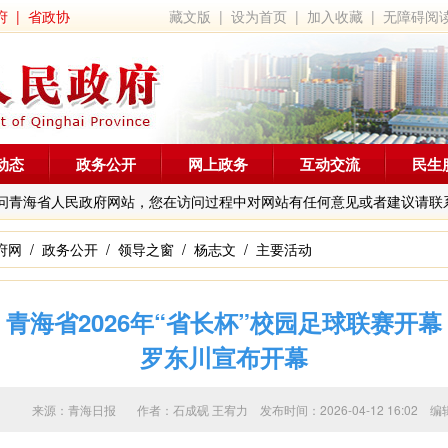
府
|
省政协
藏文版
|
设为首页
|
加入收藏
|
无障碍阅
动态
政务公开
网上政务
互动交流
民生
问青海省人民政府网站，您在访问过程中对网站有任何意见或者建议请联
府网
/
政务公开
/
领导之窗
/
杨志文
/
主要活动
青海省2026年“省长杯”校园足球联赛开幕
罗东川宣布开幕
来源：青海日报 作者：
石成砚 王宥力
发布时间：2026-04-12 16:0