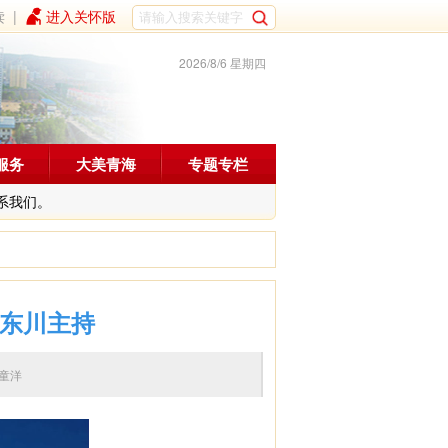
读
|
进入关怀版
2026/8/6 星期四
服务
大美青海
专题专栏
系我们。
罗东川主持
编辑：童洋