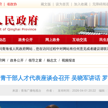
府
|
省政协
藏文版
|
设为首页
|
加入收藏
|
无障碍阅
动态
政务公开
网上政务
互动交流
民生
问青海省人民政府网站，您在访问过程中对网站有任何意见或者建议请联
府网
/
政务公开
/
领导之窗
/
杨志文
/
视频报道
青干部人才代表座谈会召开 吴晓军讲话 
来源：青海广播电视台 作者：
发布时间：2026-04-01 20:22 