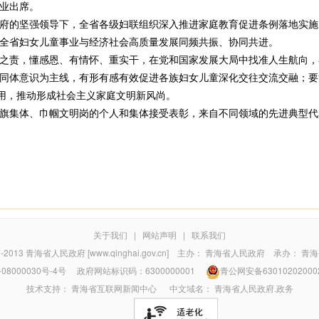
业出席。
的坚强领导下，全省各级妇联组织深入推进家庭教育促进条例落地实施
全省妇女儿童事业与经济社会高质量发展同频共振、协同共进。
责，懂感恩、有情怀、重实干，在党和国家发展大局中找准人生航向，在
同体意识为主线，有形有感有效促进各族妇女儿童深化交往交流交融；要
作用，推动形成社会主义家庭文明新风尚。
集体、巾帼文明岗的个人和集体接受表彰，来自不同领域的先进典型代表
关于我们
|
网站声明
|
联系我们
7-2013
青海省人民政府 [www.qinghai.gov.cn]
主办：
青海省人民政府
承办：
青海
08000030号-4号
政府网站标识码：6300000001
青公网安备63010202000
技术支持：
青海省互联网新闻中心
中文域名：
青海省人民政府.政务