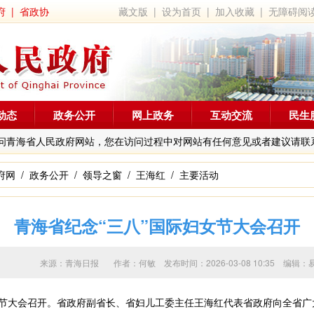
府
|
省政协
藏文版
|
设为首页
|
加入收藏
|
无障碍阅
动态
政务公开
网上政务
互动交流
民生
问青海省人民政府网站，您在访问过程中对网站有任何意见或者建议请联
府网
/
政务公开
/
领导之窗
/
王海红
/
主要活动
青海省纪念“三八”国际妇女节大会召开
来源：青海日报 作者：
何敏
发布时间：2026-03-08 10:35 
节大会召开。省政府副省长、省妇儿工委主任王海红代表省政府向全省广