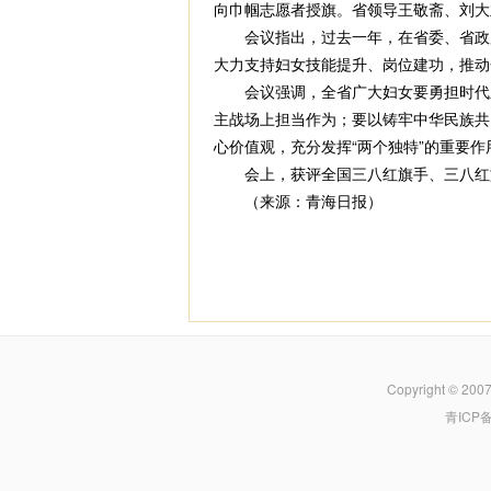
向巾帼志愿者授旗。省领导王敬斋、刘大
会议指出，过去一年，在省委、省政府
大力支持妇女技能提升、岗位建功，推动
会议强调，全省广大妇女要勇担时代之
主战场上担当作为；要以铸牢中华民族共
心价值观，充分发挥“两个独特”的重要
会上，获评全国三八红旗手、三八红旗
（来源：青海日报）
Copyright © 200
青ICP备