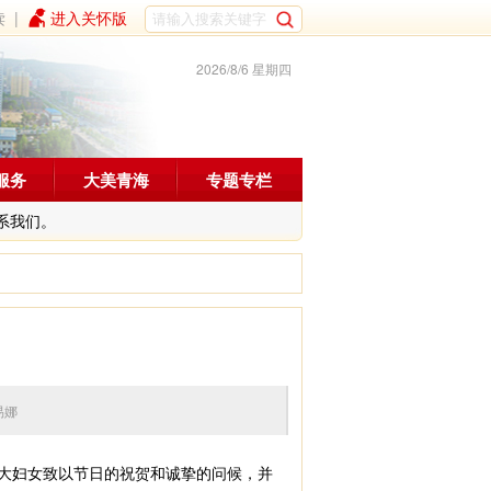
读
|
进入关怀版
2026/8/6 星期四
服务
大美青海
专题专栏
系我们。
编辑：易娜
大妇女致以节日的祝贺和诚挚的问候，并