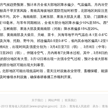
3月气候趋势预测，预计本月全省大部地区降水偏少、气温偏高。月内冷空
较高干旱灾害风险，青南高海拔地区需防范短时积雪，北部地区则应注意
布不均。其中，海南南部、玉树东部、果洛大部及大通、互助、门源降水量
至10毫米。与常年同期相比，全省大部分地区降水偏少10%至55%。
。玉树南部、果洛大部及黄南南部（河南）降水将偏多15%至20%。
南南部及大柴旦、天峻、茶卡、兴海等地平均气温在-8.1至-0.6℃之
海、托勒、野牛沟、祁连偏高0.5至0.8℃，省内其余地区偏高1.2至1
次，出现时间及强度分别为：3月4日至7日（弱）、3月8日（中等）、3
27日至29日（弱）。伴随冷空气，月内将有7次降水过程。其中，3月8
的部分地区有大雪。3月12日将出现一次强冷空气过程，预计全省大部
的部分地区可能出现大到暴雪。
北部地区可能出现低温时段，需关注对设施农业管理、畜棚保暖、能源
及时修缮水利设施，确保春耕春播工作顺利开展。
关于我们
|
网站声明
|
联系我们
7-2013
青海省人民政府 [www.qinghai.gov.cn]
主办：
青海省人民政府
承办：
青海