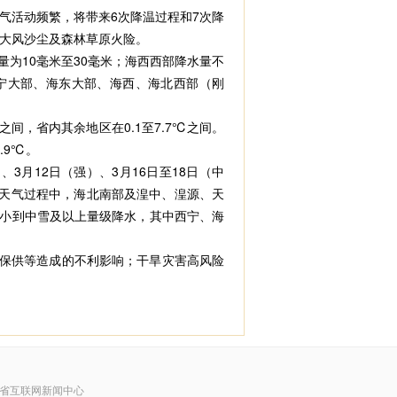
气活动频繁，将带来6次降温过程和7次降
大风沙尘及森林草原火险。
为10毫米至30毫米；海西西部降水量不
西宁大部、海东大部、海西、海北西部（刚
间，省内其余地区在0.1至7.7℃之间。
.9℃。
月12日（强）、3月16日至18日（中
日的天气过程中，海北南部及湟中、湟源、天
有小到中雪及以上量级降水，其中西宁、海
保供等造成的不利影响；干旱灾害高风险
省互联网新闻中心