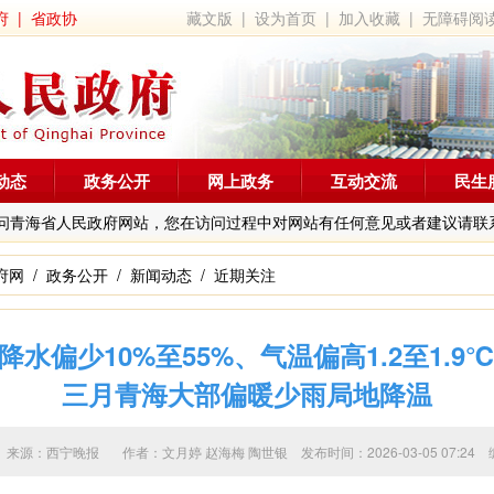
府
|
省政协
藏文版
|
设为首页
|
加入收藏
|
无障碍阅
动态
政务公开
网上政务
互动交流
民生
问青海省人民政府网站，您在访问过程中对网站有任何意见或者建议请联
府网
/
政务公开
/
新闻动态
/
近期关注
降水偏少10%至55%、气温偏高1.2至1.9
三月青海大部偏暖少雨局地降温
来源：西宁晚报 作者：
文月婷 赵海梅 陶世银
发布时间：2026-03-05 07