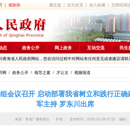
府
|
省政协
藏文版
|
设为首页
|
加入收藏
|
无障碍阅
动态
政务公开
网上政务
互动交流
民生
问青海省人民政府网站，您在访问过程中对网站有任何意见或者建议请联
府网
/
政务公开
/
领导之窗
/
才让太
/
视频报道
组会议召开 启动部署我省树立和践行正确
军主持 罗东川出席
来源：青海广播电视台 作者：
发布时间：2026-02-28 07:23 