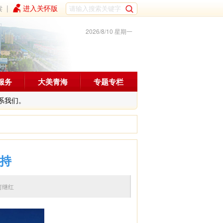
读
|
进入关怀版
2026/8/10 星期一
服务
大美青海
专题专栏
系我们。
主持
编辑：何继红