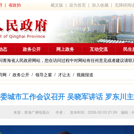
府
|
省政协
藏文版
|
设为首页
|
加入收藏
|
无障碍阅
动态
政务公开
网上政务
互动交流
民生
问青海省人民政府网站，您在访问过程中对网站有任何意见或者建议请联
府网
/
政务公开
/
领导之窗
/
才让太
/
视频报道
委城市工作会议召开 吴晓军讲话 罗东川
来源：青海广播电视台 作者：
发布时间：2026-02-03 21:09 