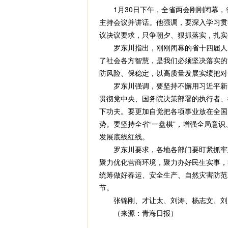
1月30日下午，全省两会刚刚闭幕，
主持会议并讲话。他强调，要深入学习贯
议决议要求，只争朝夕、狠抓落实，扎实
罗东川指出，刚刚闭幕的省十四届人大
了社会各方智慧，是我们必须坚决落实的
防风险、保稳定，以高质量发展实绩把对
罗东川强调，要坚持不懈用习近平新时代
贯彻党中央、国务院决策部署的执行者、
下功夫。要更加自觉把各项事业放在全国
势。要坚持全省“一盘棋”，增强全局意
发展底线红线。
罗东川要求，各地各部门要盯紧抓牢政
聚力优化营商环境，聚力办好民生实事，
统筹做好春运、安全生产、自然灾害防范
节。
张锦刚、才让太、刘涛、杨志文、刘超
（来源：青海日报）