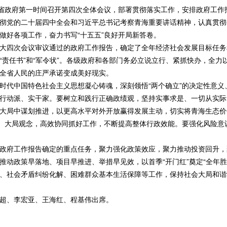
省政府第一时间召开第四次全体会议，部署贯彻落实工作，安排政府工作
彻党的二十届四中全会和习近平总书记考察青海重要讲话精神，认真贯彻
做好各项工作，奋力书写“十五五”良好开局新答卷。
四次会议审议通过的政府工作报告，确定了全年经济社会发展目标任务
“责任书”和“军令状”。各级政府和各部门务必立说立行、紧抓快办，全
全省人民的庄严承诺变成美好现实。
中国特色社会主义思想凝心铸魂，深刻领悟“两个确立”的决定性意义、
行动派、实干家。要树立和践行正确政绩观，坚持实事求是、一切从实际
大局中谋划推进，以更高水平对外开放赢得发展主动，切实将青海生态价
识、大局观念，高效协同抓好工作，不断提高整体行政效能。要强化风险意
府工作报告确定的重点任务，聚力强化政策效应，聚力推动投资回升，
推动政策早落地、项目早推进、举措早见效，以首季“开门红”奠定“全年
、社会矛盾纠纷化解、困难群众基本生活保障等工作，保持社会大局和谐
、李宏亚、王海红、程基伟出席。