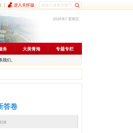
读
|
进入关怀版
2026/8/7 星期五
服务
大美青海
专题专栏
系我们。
新答卷
编辑：赵婕