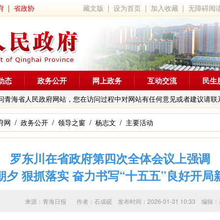
府
|
省政协
藏文版
|
设为首页
|
加入收藏
|
无障碍阅
动态
政务公开
网上政务
互动交流
民生
问青海省人民政府网站，您在访问过程中对网站有任何意见或者建议请联
府网
/
政务公开
/
领导之窗
/
杨志文
/
主要活动
罗东川在省政府第四次全体会议上强调
朝夕 狠抓落实 奋力书写“十五五”良好开局
来源：青海日报 作者：
石成砚
发布时间：2026-01-31 10:33 