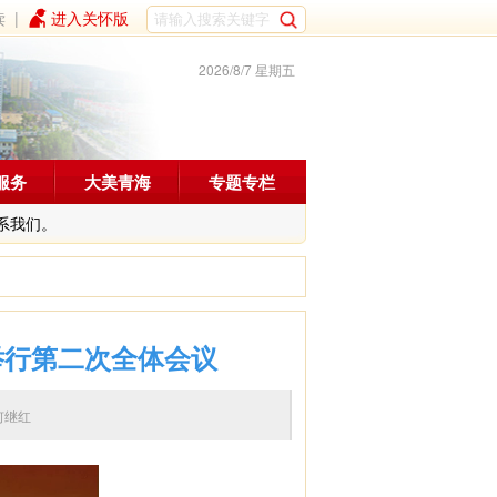
读
|
进入关怀版
2026/8/7 星期五
服务
大美青海
专题专栏
系我们。
举行第二次全体会议
编辑：何继红