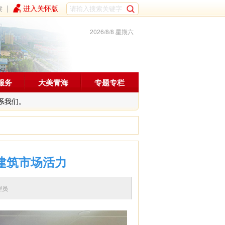
读
|
进入关怀版
2026/8/8 星期六
服务
大美青海
专题专栏
系我们。
活建筑市场活力
辑：管理员