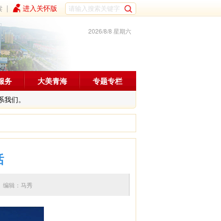
读
|
进入关怀版
2026/8/8 星期六
服务
大美青海
专题专栏
系我们。
话
0:08 编辑：马秀