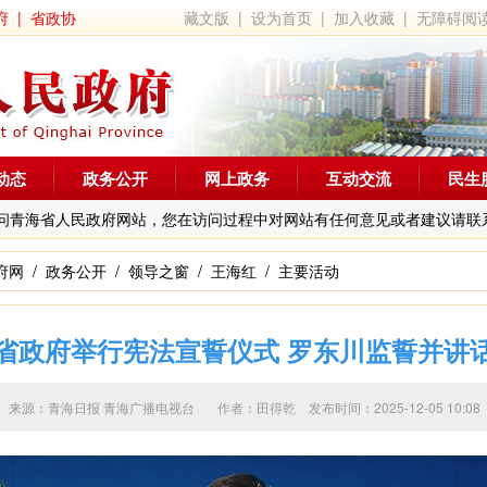
府
|
省政协
藏文版
|
设为首页
|
加入收藏
|
无障碍阅
动态
政务公开
网上政务
互动交流
民生
问青海省人民政府网站，您在访问过程中对网站有任何意见或者建议请联
府网
/
政务公开
/
领导之窗
/
王海红
/
主要活动
省政府举行宪法宣誓仪式 罗东川监誓并讲
来源：青海日报 青海广播电视台 作者：
田得乾
发布时间：2025-12-05 1