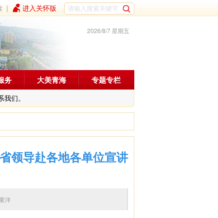
读
|
进入关怀版
2026/8/7 星期五
服务
大美青海
专题专栏
系我们。
 省领导赴各地各单位宣讲
编辑：童洋