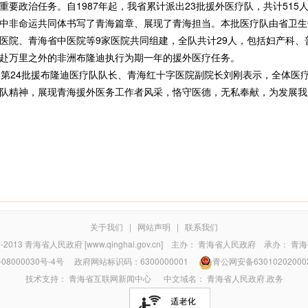
政治任务。自1987年起，我省累计派出23批援外医疗队，共计515
中非命运共同体书写了青海篇章、展现了青海担当。本批医疗队由省卫生
医院、青海省中医院等9家医院共同组建，全队共计29人，包括妇产科、
赴万里之外的非洲布隆迪执行为期一年的援外医疗任务。
第24批援布隆迪医疗队队长、青海红十字医院副院长刘刚表示，全体医
队精神，展现青海援外医务工作者风采，恪守医德，无私奉献，为发展我
关于我们
|
网站声明
|
联系我们
7-2013
青海省人民政府 [www.qinghai.gov.cn]
主办：
青海省人民政府
承办：
青海
08000030号-4号
政府网站标识码：6300000001
青公网安备63010202000
技术支持：
青海省互联网新闻中心
中文域名：
青海省人民政府.政务