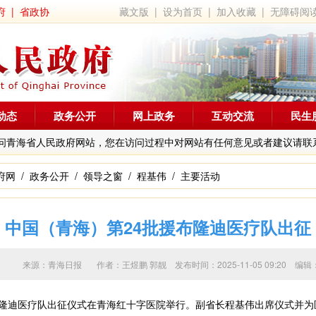
府
|
省政协
藏文版
|
设为首页
|
加入收藏
|
无障碍阅
动态
政务公开
网上政务
互动交流
民生
问青海省人民政府网站，您在访问过程中对网站有任何意见或者建议请联
府网
/
政务公开
/
领导之窗
/
程基伟
/
主要活动
中国（青海）第24批援布隆迪医疗队出征
来源：青海日报 作者：
王煜鹏 郭靓
发布时间：2025-11-05 09:20
隆迪医疗队出征仪式在青海红十字医院举行。副省长程基伟出席仪式并为