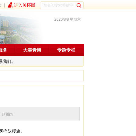
读
|
进入关怀版
2026/8/8 星期六
服务
大美青海
专题专栏
系我们。
 编辑：张丽娟
医疗队授旗。