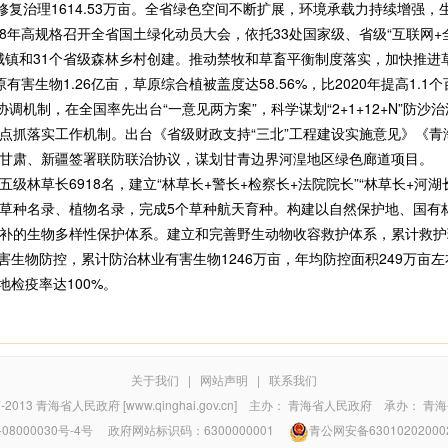
原修复治理1614.53万亩。全省绿色空间不断扩展，环境承载力持续增强
高规格召开全省国土绿化动员大会，依托33处国家级、省级“互联网+
森林城镇和31个省级森林乡村创建。推动禁牧和草畜平衡制度落实，加快推
原有害生物1.26亿亩，草原综合植被盖度达58.56%，比2020年提高1.
机制，在全国率先出台“一意见两方案”，科学谋划“2+1+12+N”防
点抓落实工作机制。出台《省级财政支持“三北”工程建设实施意见》《青
甘肃、新疆签署联防联治协议，谋划甘青边界河湟地区绿色廊道项目。
草长6918名，建立“林草长+警长+检察长+法院院长”“林草长+河湖
草种名录、植物名录，完成5个草种航天育种。构建以自然保护地、国有
补的生物多样性保护体系。建立和完善野生动物收容救护体系，累计救护
有害生物防控，累计防治林业有害生物1246万亩，年均防控面积249万亩左
地检疫率达100%。
关于我们
|
网站声明
|
联系我们
7-2013
青海省人民政府 [www.qinghai.gov.cn]
主办：
青海省人民政府
承办：
青海
08000030号-4号
政府网站标识码：6300000001
青公网安备63010202000