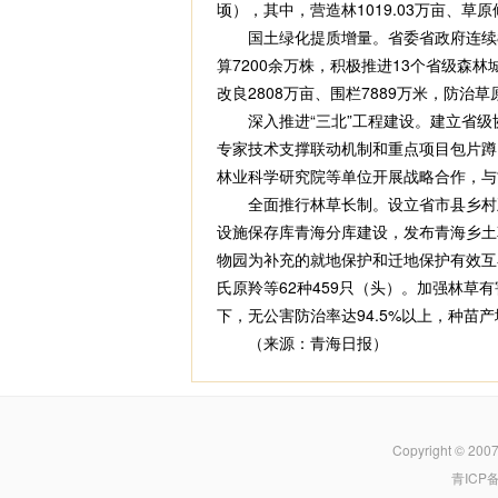
顷），其中，营造林1019.03万亩、草
国土绿化提质增量。省委省政府连续8年
算7200余万株，积极推进13个省级
改良2808万亩、围栏7889万米，防治草
深入推进“三北”工程建设。建立省级协调
专家技术支撑联动机制和重点项目包片蹲
林业科学研究院等单位开展战略合作，与
全面推行林草长制。设立省市县乡村五级林
设施保存库青海分库建设，发布青海乡土
物园为补充的就地保护和迁地保护有效互
氏原羚等62种459只（头）。加强林草
下，无公害防治率达94.5%以上，种苗产
（来源：青海日报）
Copyright © 200
青ICP备