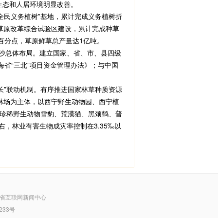
，生态和人居环境明显改善。
全民义务植树”基地，累计完成义务植树折
进草原改革综合试验区建设，累计完成种草
1个百分点，草原鲜草总产量达1亿吨。
沙治沙总体布局。建立国家、省、市、县四级
海省“三北”项目资金管理办法》；与中国
长”联动机制。有序推进国家林草种质资源
林场为主体，以西宁野生动物园、西宁植
珍稀野生动物雪豹、荒漠猫、黑颈鹤、普
右，林业有害生物成灾率控制在3.35‰以
省互联网新闻中心
233号