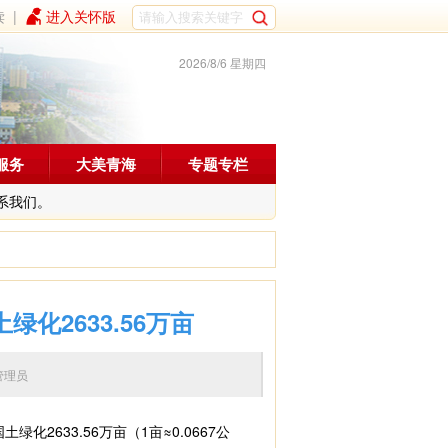
读
|
进入关怀版
2026/8/6 星期四
服务
大美青海
专题专栏
系我们。
化2633.56万亩
编辑：管理员
633.56万亩（1亩≈0.0667公