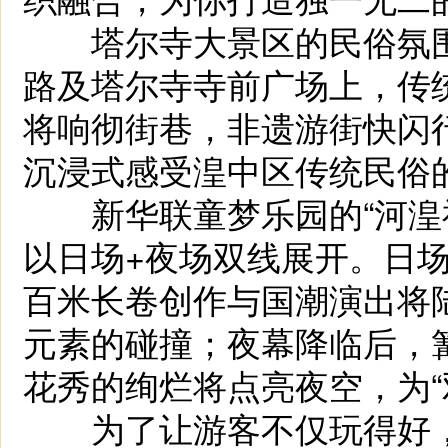
塔尔寺大景区的民俗氛围
路及塔尔寺寺前广场上，传统
将响彻街巷，非遗游街快闪
沉浸式感受湟中区传统民俗
新华联童梦乐园的“河湟福
以日场+夜场双线展开。日
百米长卷创作与国潮演出将
元素的碰撞；夜幕降临后，
花秀的绚烂将点亮夜空，为“
为了让游客不仅玩得好，