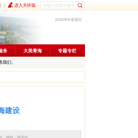
读
|
进入关怀版
2026/8/9 星期日
服务
大美青海
专题专栏
系我们。
海建设
09:35 编辑：路国珍