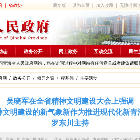
府
|
省政协
藏文版
|
设为首页
|
加入收藏
|
无障碍阅
动态
政务公开
网上政务
互动交流
民生
问青海省人民政府网站，您在访问过程中对网站有任何意见或者建议请联
府网
/
政务公开
/
领导之窗
/
程基伟
/
主要活动
吴晓军在全省精神文明建设大会上强调
神文明建设的新气象新作为推进现代化新青
罗东川主持
源：青海日报 青海广播电视台 作者：
莫昌伟 石成砚
发布时间：2025-09-24 