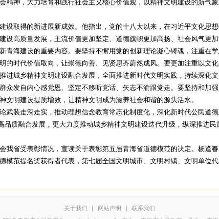
会精神，大力培育和践行社会主义核心价值观，以精神文明建设的新气象
设取得的新进展新成效。他指出，党的十八大以来，在习近平文化思想
建设高质量发展，主流价值更加坚定、道德旗帜更加高扬、社会风气更加
青海建设的重要内容。要坚持不懈用党的创新理论凝心铸魂，注重在学
明的时代价值取向，让崇德向善、见贤思齐蔚然成风。要更加注重以文化
推进城乡精神文明建设融合发展，全面推进新时代文明实践，持续深化文
群众发自内心感党恩、坚定不移听党话、矢志不渝跟党走。要坚持和加强
神文明建设提质增效，让精神文明成为滋养社会和谐的源头活水。
武装走深走实，推动理想信念教育常态化制度化，深化新时代公民道德
”高品质融合发展，更大力度推动城乡精神文明建设迭代升级，纵深推进民
我省受表彰情况，宣读关于表彰第五届青海省道德模范的决定。杨逢春
德模范提名奖获得者代表，第七届全国文明城市、文明村镇、文明单位代
）
关于我们
|
网站声明
|
联系我们