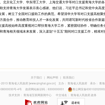
、北京化工大学、华东理工大学、上海交通大学等对口支援青海大学的各
支持青海大学发展表示衷心感谢。他们说，习近平总书记和党中央高度重
发展，树立了全国对口援助工作的典范。希望清华大学等对口支援高校聚
方面合作，推动教育科技人才一体化发展，共同谱写新时代校省合作新篇
援高校始终高度重视对口帮扶青海大学工作，紧密团结协作，明确任务
和青海相关领域未来发展，深入谋划“十五五”期间对口支援工作，精准对
关于我们
|
网站声明
|
联系我们
7-2013
青海省人民政府 [www.qinghai.gov.cn]
主办：
青海省人民政府
承办：
青海
08000030号-4号
政府网站标识码：6300000001
青公网安备63010202000
技术支持：
青海省互联网新闻中心
中文域名：
青海省人民政府.政务