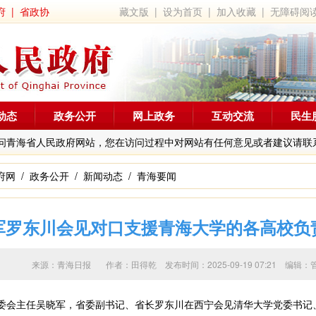
府
|
省政协
藏文版
|
设为首页
|
加入收藏
|
无障碍阅
动态
政务公开
网上政务
互动交流
民生
问青海省人民政府网站，您在访问过程中对网站有任何意见或者建议请联
府网
/
政务公开
/
新闻动态
/
青海要闻
军罗东川会见对口支援青海大学的各高校负
来源：青海日报 作者：
田得乾
发布时间：2025-09-19 07:21 
委会主任吴晓军，省委副书记、省长罗东川在西宁会见清华大学党委书记