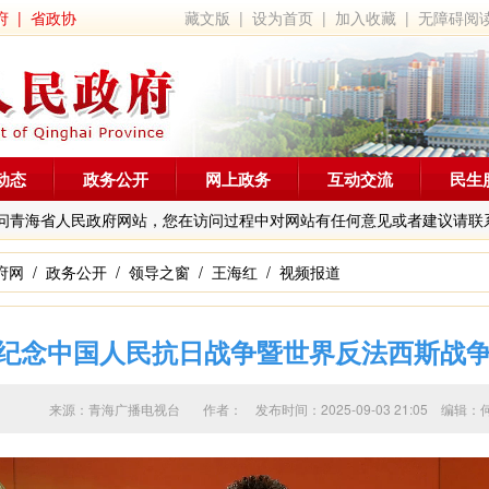
府
|
省政协
藏文版
|
设为首页
|
加入收藏
|
无障碍阅
动态
政务公开
网上政务
互动交流
民生
问青海省人民政府网站，您在访问过程中对网站有任何意见或者建议请联
府网
/
政务公开
/
领导之窗
/
王海红
/
视频报道
纪念中国人民抗日战争暨世界反法西斯战争
来源：青海广播电视台 作者：
发布时间：2025-09-03 21:05 