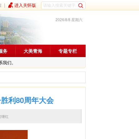
读
|
进入关怀版
2026/8/8 星期六
服务
大美青海
专题专栏
系我们。
胜利80周年大会
编辑：何继红