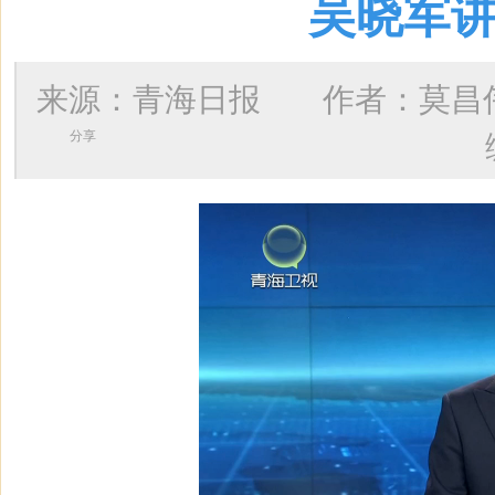
吴晓军讲
来源：青海日报 作者：
莫昌
分享