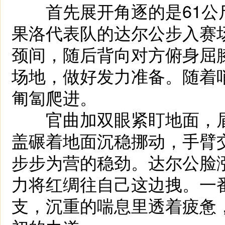
首先展开角逐的是61公
果洛代表队的达尔公步入赛
颈间，随后背向对方俯身屈
场地，做好发力准备。随着
匍匐爬进。
官曲加双眼紧盯地面，眉
盖碾着地面沉稳挪动，手臂
步步为营的稳劲。达尔公脸
力将红绸往自己这边拽。一
支，沉重的喘息里透着疲惫