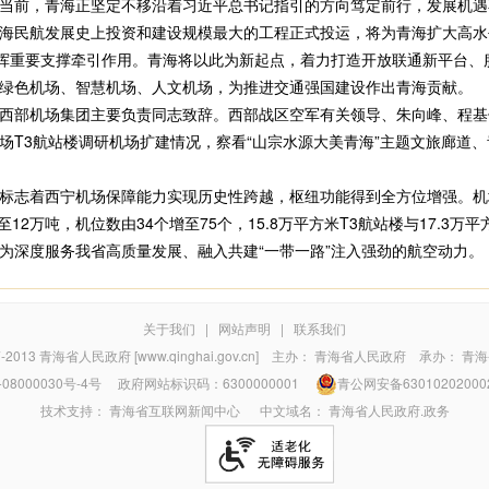
当前，青海正坚定不移沿着习近平总书记指引的方向笃定前行，发展机遇
海民航发展史上投资和建设规模最大的工程正式投运，将为青海扩大高水
发挥重要支撑牵引作用。青海将以此为新起点，着力打造开放联通新平台、
绿色机场、智慧机场、人文机场，为推进交通强国建设作出青海贡献。
部机场集团主要负责同志致辞。西部战区空军有关领导、朱向峰、程基
3航站楼调研机场扩建情况，察看“山宗水源大美青海”主题文旅廊道、
志着西宁机场保障能力实现历史性跨越，枢纽功能得到全方位增强。机场
至12万吨，机位数由34个增至75个，15.8万平方米T3航站楼与17.3
为深度服务我省高质量发展、融入共建“一带一路”注入强劲的航空动力。
关于我们
|
网站声明
|
联系我们
7-2013
青海省人民政府 [www.qinghai.gov.cn]
主办：
青海省人民政府
承办：
青海
08000030号-4号
政府网站标识码：6300000001
青公网安备63010202000
技术支持：
青海省互联网新闻中心
中文域名：
青海省人民政府.政务