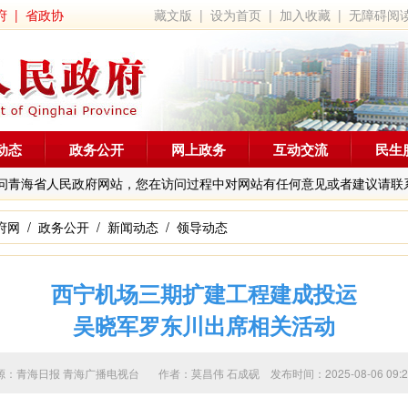
府
|
省政协
藏文版
|
设为首页
|
加入收藏
|
无障碍阅
动态
政务公开
网上政务
互动交流
民生
问青海省人民政府网站，您在访问过程中对网站有任何意见或者建议请联
府网
/
政务公开
/
新闻动态
/
领导动态
西宁机场三期扩建工程建成投运
吴晓军罗东川出席相关活动
源：青海日报 青海广播电视台 作者：
莫昌伟 石成砚
发布时间：2025-08-06 