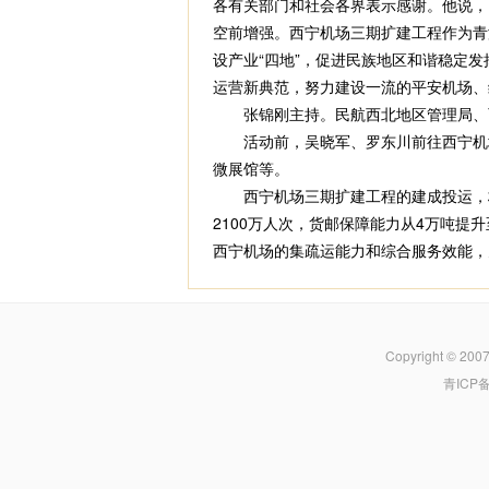
各有关部门和社会各界表示感谢。他说，
空前增强。西宁机场三期扩建工程作为青
设产业“四地”，促进民族地区和谐稳定
运营新典范，努力建设一流的平安机场、
张锦刚主持。民航西北地区管理局、西
活动前，吴晓军、罗东川前往西宁机场T
微展馆等。
西宁机场三期扩建工程的建成投运，标
2100万人次，货邮保障能力从4万吨提升
西宁机场的集疏运能力和综合服务效能，
Copyright © 200
青ICP备