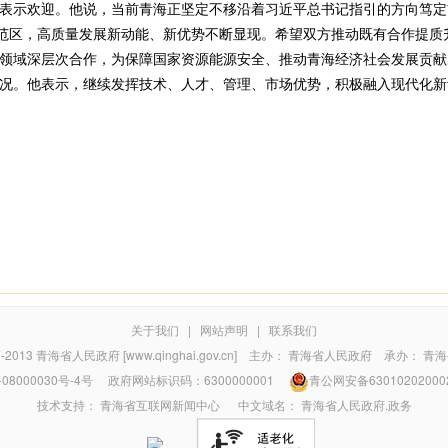
示欢迎。他说，当前青海正坚定不移沿着习近平总书记指引的方向笃定
示范区，高质量发展新动能、新优势不断显现。希望双方推动既有合作提质
领域深层次合作，为保障国家资源能源安全、推动青海经济社会发展贡献
。他表示，继续发挥技术、人才、管理、市场优势，积极融入现代化新
关于我们
|
网站声明
|
联系我们
7-2013
青海省人民政府 [www.qinghai.gov.cn]
主办：
青海省人民政府
承办：
青海
08000030号-4号
政府网站标识码：6300000001
青公网安备63010202000
技术支持：
青海省互联网新闻中心
中文域名：
青海省人民政府.政务