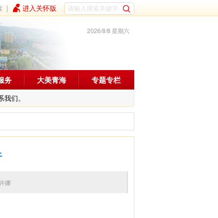
读
|
进入关怀版
2026/8/8 星期六
服务
大美青海
专题专栏
系我们。
行
编辑：许娜