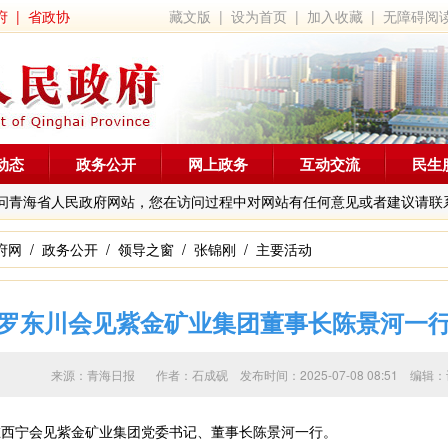
府
|
省政协
藏文版
|
设为首页
|
加入收藏
|
无障碍阅
动态
政务公开
网上政务
互动交流
民生
问青海省人民政府网站，您在访问过程中对网站有任何意见或者建议请联
府网
/
政务公开
/
领导之窗
/
张锦刚
/
主要活动
罗东川会见紫金矿业集团董事长陈景河一
来源：青海日报 作者：
石成砚
发布时间：2025-07-08 08:51 
西宁会见紫金矿业集团党委书记、董事长陈景河一行。