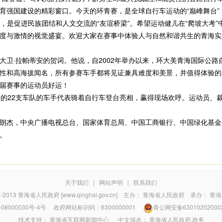
育强国建设的精彩窗口。今天的环青赛，是全球自行车运动的“巅峰舞台”
”，是促进民族团结和人文交流的“友谊桥梁”。希望运动健儿在“爬坡大考
度与激情的视觉盛宴。欢迎大家在赛事中体验人与自然和谐共生的青海实践
·拉帕蒂安的贺词。他说，自2002年举办以来，环大美青海国际公路
性和高海拔闻名，所有参赛车手都将见证兼具难度和美景，并值得体验的
届赛事的运动员好运！
的22支车队的车手代表骑着自行车登台亮相，赢得现场欢呼。运动员、
杰，中央广播电视总台、国家体育总局、中国工商银行、中国绿化基金
。
关于我们
|
网站声明
|
联系我们
7-2013
青海省人民政府 [www.qinghai.gov.cn]
主办：
青海省人民政府
承办：
青海
08000030号-4号
政府网站标识码：6300000001
青公网安备63010202000
技术支持：
青海省互联网新闻中心
中文域名：
青海省人民政府.政务