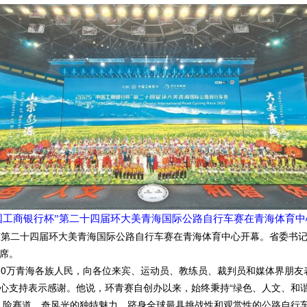
“中国工商银行杯”第二十四届环大美青海国际公路自行车赛在青海体育中
杯”第二十四届环大美青海国际公路自行车赛在青海体育中心开幕。省委书
席。
0万青海各族人民，向各位来宾、运动员、教练员、裁判员和媒体界朋友
心支持表示感谢。他说，环青赛自创办以来，始终秉持“绿色、人文、和谐
、险赛道、奇风光的独特魅力，跻身全球最具挑战性和观赏性的公路自行