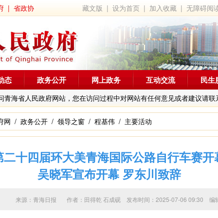
府
|
省政协
藏文版
|
设为首页
|
加入收藏
|
无障碍阅
动态
政务公开
网上政务
互动交流
民生
问青海省人民政府网站，您在访问过程中对网站有任何意见或者建议请联
府网
/
政务公开
/
领导之窗
/
程基伟
/
主要活动
第二十四届环大美青海国际公路自行车赛开
吴晓军宣布开幕 罗东川致辞
来源：青海日报 作者：
田得乾 石成砚
发布时间：2025-07-06 09:3