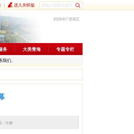
读
|
进入关怀版
2026/8/7 星期五
服务
大美青海
专题专栏
系我们。
幕
0 编辑：许娜