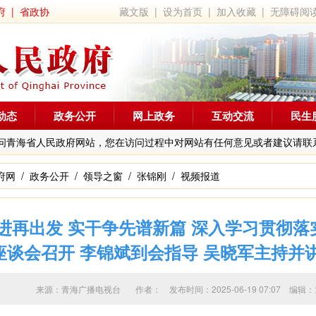
府
|
省政协
藏文版
|
设为首页
|
加入收藏
|
无障碍阅
动态
政务公开
网上政务
互动交流
民生
问青海省人民政府网站，您在访问过程中对网站有任何意见或者建议请联
府网
/
政务公开
/
领导之窗
/
张锦刚
/
视频报道
进再出发 实干争先谱新篇 深入学习贯彻
谈会召开 李锦斌到会指导 吴晓军主持并
来源：青海广播电视台 作者：
发布时间：2025-06-19 07:07 