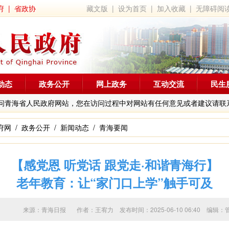
府
|
省政协
藏文版
|
设为首页
|
加入收藏
|
无障碍阅
动态
政务公开
网上政务
互动交流
民生
问青海省人民政府网站，您在访问过程中对网站有任何意见或者建议请联
府网
/
政务公开
/
新闻动态
/
青海要闻
【感党恩 听党话 跟党走·和谐青海行】
老年教育：让“家门口上学”触手可及
来源：青海日报 作者：
王宥力
发布时间：2025-06-10 06:40 