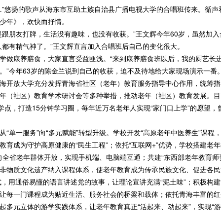
”悠扬的歌声从海东市互助土族自治县广播电视大学的合唱班传来。循声
少年》，欢快而抒情。
朋友打牌，生活没有趣味，也没有收获。”王文辉今年60岁，虽然加入
人都有精气神了。”王文辉直言加入合唱班后自己的变化很大。
做康养膳食，大家直言受益匪浅。“来到康养膳食班以后，我的厨艺长进
。”今年63岁的陈金兰说到自己的收获，迫不及待地给大家现场演示一番
开放大学充分发挥青海省社区（老年）教育服务指导中心作用，统筹指
年（社区）教育学术研讨会等多种举措，推动老年（社区）教育发展。目
教学点，打造15分钟学习圈，每年近万名老年人实现“家门口上学”的愿望
单一服务”向“多元赋能”转型升级。学校开发“高原老年中医养生”课程，
教育成为守护高原健康的“民生工程”；依托“互联网+”优势，学校搭建老
费向全省老年群体开放，实现手机端、电脑端互通；共建“东西部老年教育师
非物质文化遗产纳入课程体系，使老年教育成为传承民族文化、促进各民
，用通俗易懂的语言讲述党的故事，让理论宣讲充满“泥土味”；积极构建
让每一门课程成为贴近生活、服务社会的桥梁和载体；依托青海丰富的红色
起多元立体的游学实践体系，让老年教育真正“活起来、动起来”，实现“游