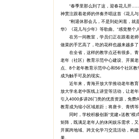
“春季里那么到了这，迎春花儿开……
神贯注跟着老师的伴奏齐唱这首《花儿与
“刚退休那会儿，不是到处闲逛，就是跟
华》《花儿与少年》等歌曲。“感觉整个
在另一间教室，学员们正在跟着老师学
做菜的手艺高了，吃的花样也越来越多了
在全省，这样的教学点还有很多。青海
老年（社区）教育示范中心建设、开展老
点、8个老年教育示范中心和56个社区
成为触手可及的现实。
近年来，青海开放大学推动老年教育从“
放大学名老中医线上讲堂等活动，让老年
引入4000多讲26门类的优质资源，免
教育成为缩小区域差距；将唐卡、青绣等
同时，学校积极创新“党建+送教”模式
矩阵，既满足老年人的休闲娱乐需求，又
开展跨地域、跨文化学习交流活动，构建
果。