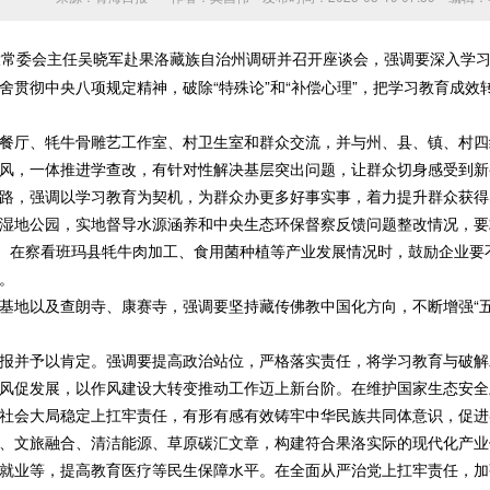
人大常委会主任吴晓军赴果洛藏族自治州调研并召开座谈会，强调要深入学
舍贯彻中央八项规定精神，破除“特殊论”和“补偿心理”，把学习教育成效
厅、牦牛骨雕艺工作室、村卫生室和群众交流，并与州、县、镇、村四
风，一体推进学查改，有针对性解决基层突出问题，让群众切身感受到新
路，强调以学习教育为契机，为群众办更多好事实事，着力提升群众获得
地公园，实地督导水源涵养和中央生态环保督察反馈问题整改情况，要
人。在察看班玛县牦牛肉加工、食用菌种植等产业发展情况时，鼓励企业要
。
地以及查朗寺、康赛寺，强调要坚持藏传佛教中国化方向，不断增强“五
并予以肯定。强调要提高政治站位，严格落实责任，将学习教育与破解
风促发展，以作风建设大转变推动工作迈上新台阶。在维护国家生态安全
社会大局稳定上扛牢责任，有形有感有效铸牢中华民族共同体意识，促进各
、文旅融合、清洁能源、草原碳汇文章，构建符合果洛实际的现代化产业
就业等，提高教育医疗等民生保障水平。在全面从严治党上扛牢责任，加