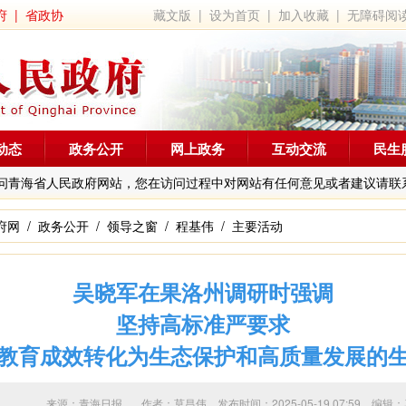
府
|
省政协
藏文版
|
设为首页
|
加入收藏
|
无障碍阅
动态
政务公开
网上政务
互动交流
民生
问青海省人民政府网站，您在访问过程中对网站有任何意见或者建议请联
府网
/
政务公开
/
领导之窗
/
程基伟
/
主要活动
吴晓军在果洛州调研时强调
坚持高标准严要求
教育成效转化为生态保护和高质量发展的
来源：青海日报 作者：
莫昌伟
发布时间：2025-05-19 07:59 