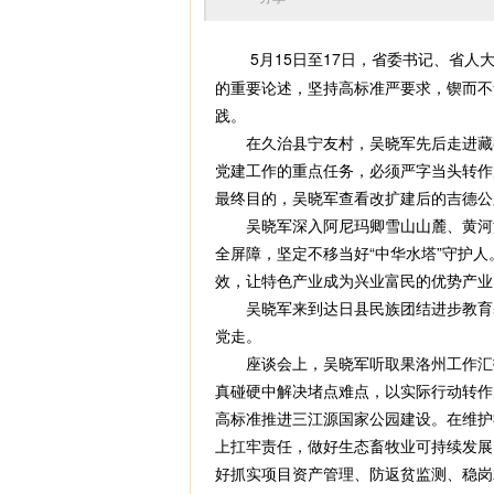
5月15日至17日，省委书记、省
的重要论述，坚持高标准严要求，锲而不
践。
在久治县宁友村，吴晓军先后走进藏餐
党建工作的重点任务，必须严字当头转作
最终目的，吴晓军查看改扩建后的吉德公
吴晓军深入阿尼玛卿雪山山麓、黄河湿
全屏障，坚定不移当好“中华水塔”守护
效，让特色产业成为兴业富民的优势产业
吴晓军来到达日县民族团结进步教育基
党走。
座谈会上，吴晓军听取果洛州工作汇报
真碰硬中解决堵点难点，以实际行动转作
高标准推进三江源国家公园建设。在维护
上扛牢责任，做好生态畜牧业可持续发展
好抓实项目资产管理、防返贫监测、稳岗