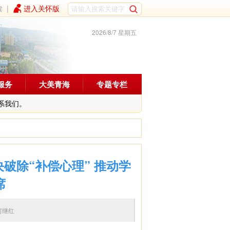
读
|
进入关怀版
2026/8/7 星期五
服务
大美青海
专题专栏
系我们。
破除“补偿心理” 推动学
席
编辑：何继红