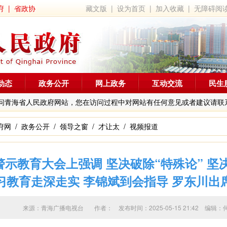
府
|
省政协
藏文版
|
设为首页
|
加入收藏
|
无障碍阅
动态
政务公开
网上政务
互动交流
民生
问青海省人民政府网站，您在访问过程中对网站有任何意见或者建议请联
府网
/
政务公开
/
领导之窗
/
才让太
/
视频报道
示教育大会上强调 坚决破除“特殊论” 坚决
习教育走深走实 李锦斌到会指导 罗东川出
来源：青海广播电视台 作者：
发布时间：2025-05-15 21:42 