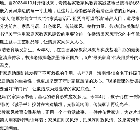
。自2023年10月开馆以来，贵德县家教家风教育实践基地已接待参观30
嵌入黄河岸边的每一寸土地，让这片土地悄然孕育着清正廉洁的新风尚。
人 德厚方能立世久”“治家莫忘治己 祖贤自可望裔清”赫然入目，道尽
分为前言、家风习语、红色家风、传统家风、榜样力量、劳动创造美和结
书记关于注重家庭家教家风建设的重要论述；传播清廉家风理念的中华优
廉主题手工艺制品等，让清廉家风深入人心。
廉洁教育焕发新生。今年3月，在贵德县家教家风教育实践基地举办的最
意清廉传承，书法老师挥毫泼墨“家正国兴”，5户“最美家庭”代表用质朴的
温度。
家庭助廉防线发挥了不可忽视的作用。去年7月，海南州40余名正科级
家庭助廉的重要性，也更加坚定了守护家庭廉洁的决心。”现场授课的贵德
当好‘守门员’，让廉洁成为最温馨的家庭底色。”
”的家风读书会，基地的教育形式愈发多元。今年4月，孩子们在“一封家
投影将《诫子书》投射在古建墙垣，光影流转间，传统家训再绽光芒。
家教家风教育实践基地，正用一个个鲜活故事、一件件传世家训，为这片
德人用实际行动诠释着：家风正则民风淳，民风淳则政风清。这座黄河岸边
更加绚丽。