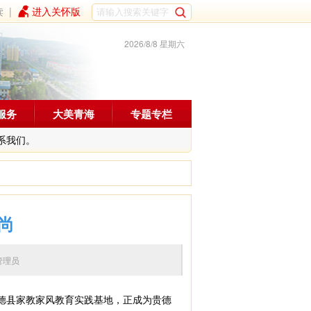
读
|
进入关怀版
2026/8/8 星期六
服务
大美青海
专题专栏
系我们。
尚
编辑：管理员
德县家教家风教育实践基地，正成为贵德