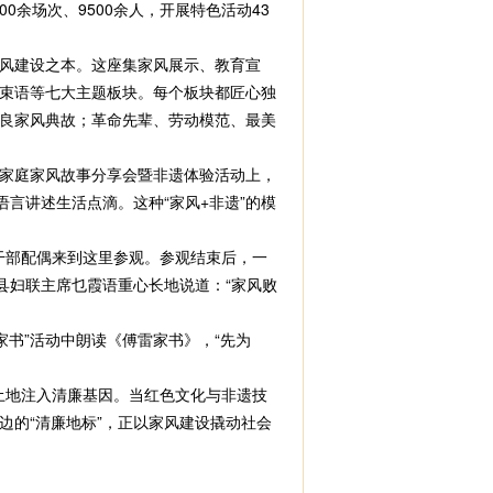
0余场次、9500余人，开展特色活动43
家风建设之本。这座集家风展示、教育宣
束语等七大主题板块。每个板块都匠心独
良家风典故；革命先辈、劳动模范、最美
美家庭家风故事分享会暨非遗体验活动上，
语言讲述生活点滴。这种“家风+非遗”的模
干部配偶来到这里参观。参观结束后，一
县妇联主席乜霞语重心长地说道：“家风败
书”活动中朗读《傅雷家书》，“先为
土地注入清廉基因。当红色文化与非遗技
的“清廉地标”，正以家风建设撬动社会