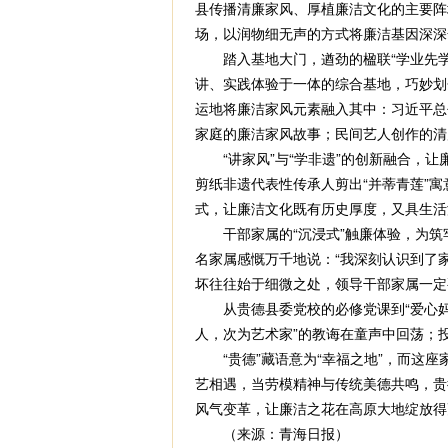
县传播清廉家风、厚植廉洁文化的主要阵地
场，以润物细无声的方式将廉洁基因深深
踏入基地大门，遒劲的楹联“学业先学做
讲、实践体验于一体的综合基地，巧妙划
运地将廉洁家风元素融入其中：习近平总
家庭的廉洁家风故事；民间艺人创作的清
“讲家风”与“学非遗”的创新融合，让
剪纸非遗代表性传承人剪出“并蒂青莲”寓
式，让廉洁文化既有历史厚度，又具生活
干部家属的“沉浸式”触廉体验，为筑牢
名家属感慨万千地说：“我深刻认识到了
坏往往始于细微之处，领导干部家属一定要
从贵德县委党校的必修党课到“爱心妈妈
人，次为艺术家”的教诲在童声中回荡；
“贵德”藏语意为“幸福之地”，而这座
艺相遇，当劳模精神与传统美德共鸣，贵
风气变革，让廉洁之花在高原大地绽放得
（来源：青海日报）