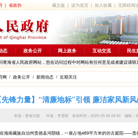
府
|
省政协
藏文版
|
设为首页
|
加入收藏
|
无障碍阅
动态
政务公开
网上政务
互动交流
民生
问青海省人民政府网站，您在访问过程中对网站有任何意见或者建议请联
府网
/
政务公开
/
新闻动态
/
近期关注
【先锋力量】“清廉地标”引领 廉洁家风新风
来源：青海日报 作者：
李雪萌
发布时间：2025-05-06 06:43 
海南藏族自治州贵德县河阴镇，一座占地489平方米的仿古庭院——贵