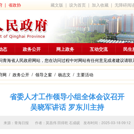
府
|
省政协
藏文版
|
设为首页
|
加入收藏
|
无障碍阅
动态
政务公开
网上政务
互动交流
民生
问青海省人民政府网站，您在访问过程中对网站有任何意见或者建议请联
府网
/
政务公开
/
领导之窗
/
杨志文
/
主要活动
省委人才工作领导小组全体会议召开
吴晓军讲话 罗东川主持
来源：青海日报 作者：
莫昌伟 田得乾 石成砚
发布时间：2025-03-18 09