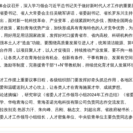
会议召开，深入学习领会习近平总书记关于做好新时代人才工作的重要思想，
省委书记、省人大常委会主任吴晓军讲话，省委副书记、省长罗东川主持
，面对新一轮科技革命、产业变革，必须紧跟时代步伐，围绕全国两会
才政策，紧扣青海优势产业，加快形成具有青海特色的人才竞争优势，为
用好用足用活国家政策，发挥好对口援青省市、省内高校、科研机构作
强本土人才“造血”功能。要围绕高质量发展引进人才，统筹清洁能源、算
台作用，以项目聚人才，以人才促项目，持续推动产业发展。要不拘一格用
，让各类人才在青海创业有机会、创新有条件、干事有舞台、发展有空间
、激励等制度，完善援青干部“1+N”带教机制，持续优化育才留人发展
工作摆上重要议事日程，各级组织部门要发挥好牵头抓总作用，各地区
爱和温暖送到人才心坎上，让各类人才在青海施展才华、成就梦想。
摘编》，研究审议《省委人才工作领导小组2024年工作总结》《省委人
学、华电青海公司、青海圣诺光电科技有限公司负责同志作交流发言。
孜别克·热苏力汗、朱向峰、吕刚、杨志文、刘超出席。省政府秘书长，
委人才工作领导小组组长，人才密集单位、中央驻青单位主要负责同志参