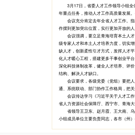
3月17日，省委人才工作领导小组全体
年重点任务，推动人才工作高质量发展。
会议充分肯定去年全省人才工作。指出
作摆到更加突出位置，实行更加开放的人
会议强调，要立足青海培育本土人才，
级专家人才和本土人才培养力度，切实增
缺人才，创新柔性引才方式，发挥人才平
化人才暖心工程，搭建更多干事创业平台
深化科技体制改革，健全人才培养、评价
结构、解决人才缺口。
会议要求，各级党委（党组）要把人才
通、系统联动、部门协作工作格局，把关
会议传达学习《习近平关于人才工作论述
省人力资源社会保障厅、西宁市、青海大
省领导王卫东、赵月霞、王大南、乌拉
小组成员单位主要负责同志，各市（州）