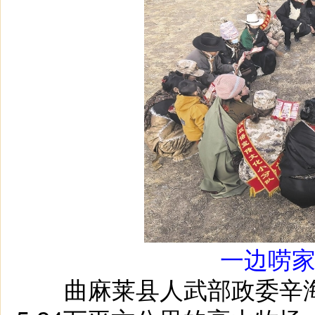
一边唠
曲麻莱县人武部政委辛海介